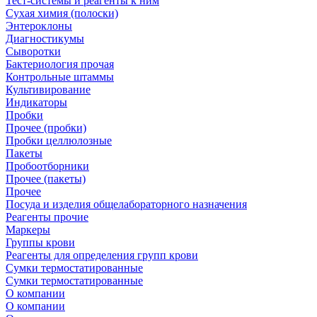
Тест-системы и реагенты к ним
Сухая химия (полоски)
Энтероклоны
Диагностикумы
Сыворотки
Бактериология прочая
Контрольные штаммы
Культивирование
Индикаторы
Пробки
Прочее (пробки)
Пробки целлюлозные
Пакеты
Пробоотборники
Прочее (пакеты)
Прочее
Посуда и изделия общелабораторного назначения
Реагенты прочие
Маркеры
Группы крови
Реагенты для определения групп крови
Сумки термостатированные
Сумки термостатированные
О компании
О компании