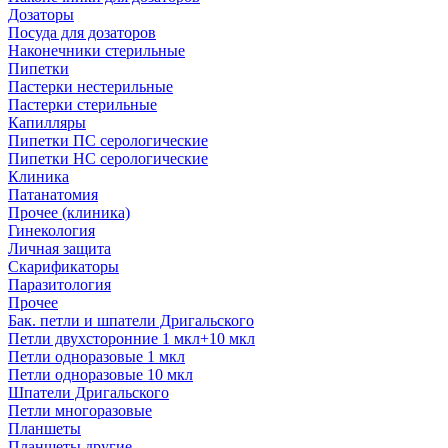
Дозаторы
Посуда для дозаторов
Наконечники стерильные
Пипетки
Пастерки нестерильные
Пастерки стерильные
Капилляры
Пипетки ПС серологические
Пипетки НС серологические
Клиника
Патанатомия
Прочее (клиника)
Гинекология
Личная защита
Скарификаторы
Паразитология
Прочее
Бак. петли и шпатели Дригальского
Петли двухсторонние 1 мкл+10 мкл
Петли одноразовые 1 мкл
Петли одноразовые 10 мкл
Шпатели Дригальского
Петли многоразовые
Планшеты
Планшеты другие