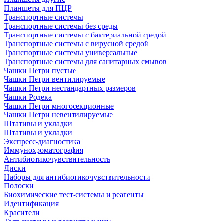
Планшеты для ПЦР
Транспортные системы
Транспортные системы без среды
Транспортные системы с бактериальной средой
Транспортные системы с вирусной средой
Транспортные системы универсальные
Транспортные системы для санитарных смывов
Чашки Петри пустые
Чашки Петри вентилируемые
Чашки Петри нестандартных размеров
Чашки Родека
Чашки Петри многосекционные
Чашки Петри невентилируемые
Штативы и укладки
Штативы и укладки
Экспресс-диагностика
Иммунохроматография
Антибиотикочувствительность
Диски
Наборы для антибиотикочувствительности
Полоски
Биохимические тест-системы и реагенты
Идентификация
Красители