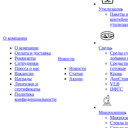
Утилизация
Пакеты 
контейне
утилиза
О компании
О компании
Среды
Оплата и доставка
Среды су
Реквизиты
добавки 
Новости
Сотрудники
Среды п
Пресса о нас
Новости
готовые
Вакансии
Статьи
Кровь
Награды
Акции
ДипСтри
Лицензии и
VLB
сертификаты
ЦФГС
Политика
конфиденциальности
Микроскопия
Микроск
Стекла 
Стекла 