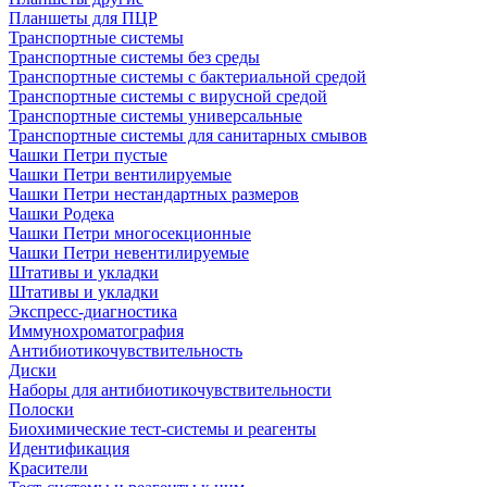
Планшеты для ПЦР
Транспортные системы
Транспортные системы без среды
Транспортные системы с бактериальной средой
Транспортные системы с вирусной средой
Транспортные системы универсальные
Транспортные системы для санитарных смывов
Чашки Петри пустые
Чашки Петри вентилируемые
Чашки Петри нестандартных размеров
Чашки Родека
Чашки Петри многосекционные
Чашки Петри невентилируемые
Штативы и укладки
Штативы и укладки
Экспресс-диагностика
Иммунохроматография
Антибиотикочувствительность
Диски
Наборы для антибиотикочувствительности
Полоски
Биохимические тест-системы и реагенты
Идентификация
Красители