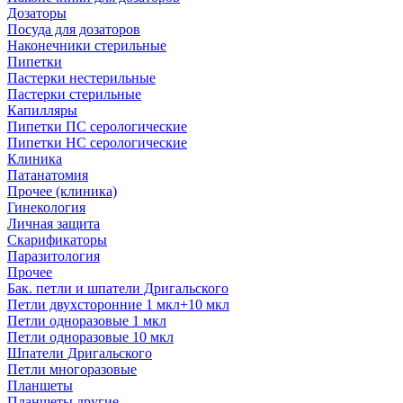
Дозаторы
Посуда для дозаторов
Наконечники стерильные
Пипетки
Пастерки нестерильные
Пастерки стерильные
Капилляры
Пипетки ПС серологические
Пипетки НС серологические
Клиника
Патанатомия
Прочее (клиника)
Гинекология
Личная защита
Скарификаторы
Паразитология
Прочее
Бак. петли и шпатели Дригальского
Петли двухсторонние 1 мкл+10 мкл
Петли одноразовые 1 мкл
Петли одноразовые 10 мкл
Шпатели Дригальского
Петли многоразовые
Планшеты
Планшеты другие