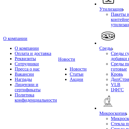
Утилизация
Пакеты 
контейне
утилиза
О компании
О компании
Среды
Оплата и доставка
Среды су
Реквизиты
добавки 
Новости
Сотрудники
Среды п
Пресса о нас
Новости
готовые
Вакансии
Статьи
Кровь
Награды
Акции
ДипСтри
Лицензии и
VLB
сертификаты
ЦФГС
Политика
конфиденциальности
Микроскопия
Микроск
Стекла 
Стекла 