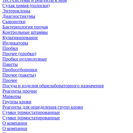
Тест-системы и реагенты к ним
Сухая химия (полоски)
Энтероклоны
Диагностикумы
Сыворотки
Бактериология прочая
Контрольные штаммы
Культивирование
Индикаторы
Пробки
Прочее (пробки)
Пробки целлюлозные
Пакеты
Пробоотборники
Прочее (пакеты)
Прочее
Посуда и изделия общелабораторного назначения
Реагенты прочие
Маркеры
Группы крови
Реагенты для определения групп крови
Сумки термостатированные
Сумки термостатированные
О компании
О компании