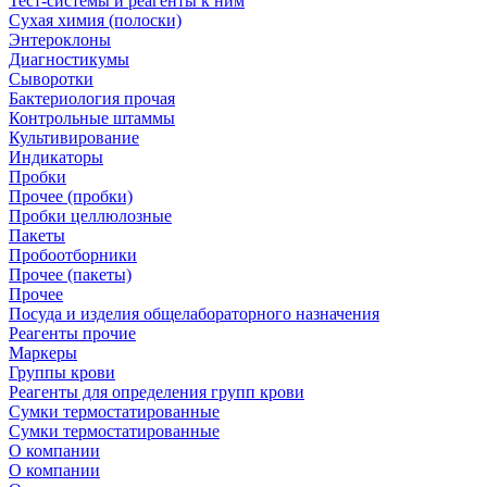
Тест-системы и реагенты к ним
Сухая химия (полоски)
Энтероклоны
Диагностикумы
Сыворотки
Бактериология прочая
Контрольные штаммы
Культивирование
Индикаторы
Пробки
Прочее (пробки)
Пробки целлюлозные
Пакеты
Пробоотборники
Прочее (пакеты)
Прочее
Посуда и изделия общелабораторного назначения
Реагенты прочие
Маркеры
Группы крови
Реагенты для определения групп крови
Сумки термостатированные
Сумки термостатированные
О компании
О компании