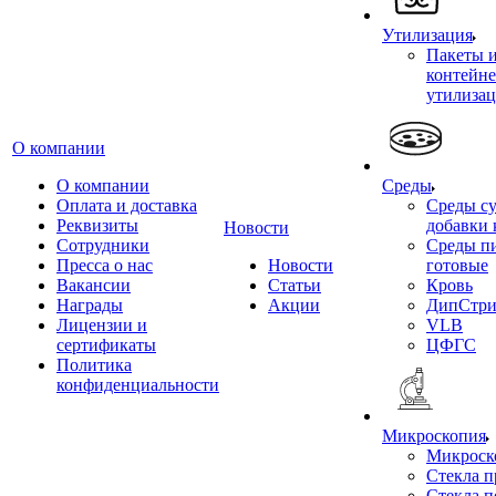
Утилизация
Пакеты 
контейне
утилиза
О компании
О компании
Среды
Оплата и доставка
Среды су
Реквизиты
добавки 
Новости
Сотрудники
Среды п
Пресса о нас
Новости
готовые
Вакансии
Статьи
Кровь
Награды
Акции
ДипСтри
Лицензии и
VLB
сертификаты
ЦФГС
Политика
конфиденциальности
Микроскопия
Микроск
Стекла 
Стекла 