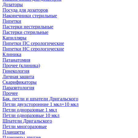
Дозаторы
Посуда для дозаторов
Наконечники стерильные
Пипетки
Пастерки нестерильные
Пастерки стерильные
Капилляры
Пипетки ПС серологические
Пипетки НС серологические
Клиника
Патанатомия
Прочее (клиника)
Гинекология
Личная защита
Скарификаторы
Паразитология
Прочее
Бак. петли и шпатели Дригальского
Петли двухсторонние 1 мкл+10 мкл
Петли одноразовые 1 мкл
Петли одноразовые 10 мкл
Шпатели Дригальского
Петли многоразовые
Планшеты
Планшеты другие