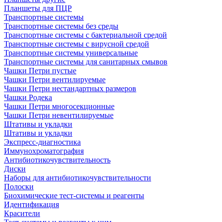
Планшеты для ПЦР
Транспортные системы
Транспортные системы без среды
Транспортные системы с бактериальной средой
Транспортные системы с вирусной средой
Транспортные системы универсальные
Транспортные системы для санитарных смывов
Чашки Петри пустые
Чашки Петри вентилируемые
Чашки Петри нестандартных размеров
Чашки Родека
Чашки Петри многосекционные
Чашки Петри невентилируемые
Штативы и укладки
Штативы и укладки
Экспресс-диагностика
Иммунохроматография
Антибиотикочувствительность
Диски
Наборы для антибиотикочувствительности
Полоски
Биохимические тест-системы и реагенты
Идентификация
Красители