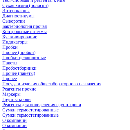
Тест-системы и реагенты к ним
Сухая химия (полоски)
Энтероклоны
Диагностикумы
Сыворотки
Бактериология прочая
Контрольные штаммы
Культивирование
Индикаторы
Пробки
Прочее (пробки)
Пробки целлюлозные
Пакеты
Пробоотборники
Прочее (пакеты)
Прочее
Посуда и изделия общелабораторного назначения
Реагенты прочие
Маркеры
Группы крови
Реагенты для определения групп крови
Сумки термостатированные
Сумки термостатированные
О компании
О компании