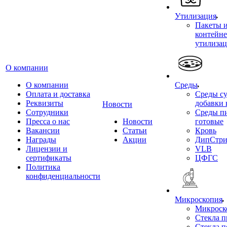
Утилизация
Пакеты 
контейне
утилиза
О компании
О компании
Среды
Оплата и доставка
Среды су
Реквизиты
добавки 
Новости
Сотрудники
Среды п
Пресса о нас
Новости
готовые
Вакансии
Статьи
Кровь
Награды
Акции
ДипСтри
Лицензии и
VLB
сертификаты
ЦФГС
Политика
конфиденциальности
Микроскопия
Микроск
Стекла 
Стекла 