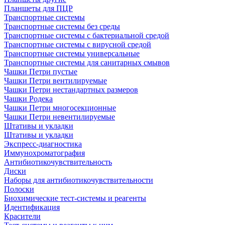
Планшеты для ПЦР
Транспортные системы
Транспортные системы без среды
Транспортные системы с бактериальной средой
Транспортные системы с вирусной средой
Транспортные системы универсальные
Транспортные системы для санитарных смывов
Чашки Петри пустые
Чашки Петри вентилируемые
Чашки Петри нестандартных размеров
Чашки Родека
Чашки Петри многосекционные
Чашки Петри невентилируемые
Штативы и укладки
Штативы и укладки
Экспресс-диагностика
Иммунохроматография
Антибиотикочувствительность
Диски
Наборы для антибиотикочувствительности
Полоски
Биохимические тест-системы и реагенты
Идентификация
Красители