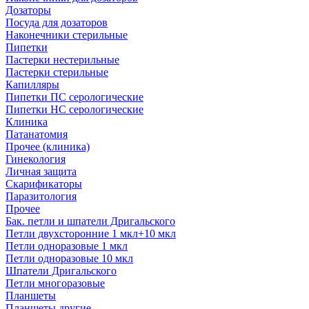
Дозаторы
Посуда для дозаторов
Наконечники стерильные
Пипетки
Пастерки нестерильные
Пастерки стерильные
Капилляры
Пипетки ПС серологические
Пипетки НС серологические
Клиника
Патанатомия
Прочее (клиника)
Гинекология
Личная защита
Скарификаторы
Паразитология
Прочее
Бак. петли и шпатели Дригальского
Петли двухсторонние 1 мкл+10 мкл
Петли одноразовые 1 мкл
Петли одноразовые 10 мкл
Шпатели Дригальского
Петли многоразовые
Планшеты
Планшеты другие