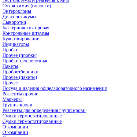
Тест-системы и реагенты к ним
Сухая химия (полоски)
Энтероклоны
Диагностикумы
Сыворотки
Бактериология прочая
Контрольные штаммы
Культивирование
Индикаторы
Пробки
Прочее (пробки)
Пробки целлюлозные
Пакеты
Пробоотборники
Прочее (пакеты)
Прочее
Посуда и изделия общелабораторного назначения
Реагенты прочие
Маркеры
Группы крови
Реагенты для определения групп крови
Сумки термостатированные
Сумки термостатированные
О компании
О компании