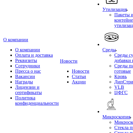
Утилизация
Пакеты 
контейне
утилиза
О компании
О компании
Среды
Оплата и доставка
Среды су
Реквизиты
добавки 
Новости
Сотрудники
Среды п
Пресса о нас
Новости
готовые
Вакансии
Статьи
Кровь
Награды
Акции
ДипСтри
Лицензии и
VLB
сертификаты
ЦФГС
Политика
конфиденциальности
Микроскопия
Микроск
Стекла 
Стекла 