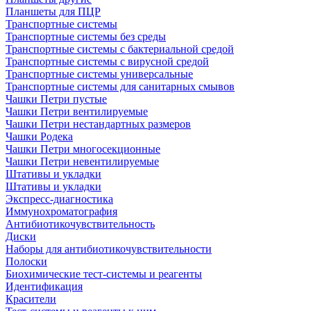
Планшеты для ПЦР
Транспортные системы
Транспортные системы без среды
Транспортные системы с бактериальной средой
Транспортные системы с вирусной средой
Транспортные системы универсальные
Транспортные системы для санитарных смывов
Чашки Петри пустые
Чашки Петри вентилируемые
Чашки Петри нестандартных размеров
Чашки Родека
Чашки Петри многосекционные
Чашки Петри невентилируемые
Штативы и укладки
Штативы и укладки
Экспресс-диагностика
Иммунохроматография
Антибиотикочувствительность
Диски
Наборы для антибиотикочувствительности
Полоски
Биохимические тест-системы и реагенты
Идентификация
Красители