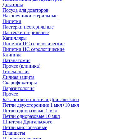
Дозаторы
Посуда для дозаторов
Наконечники стерильные
Пипетки
Пастерки нестерильные
Пастерки стерильные
Капилляры
Пипетки ПС серологические
Пипетки НС серологические
Клиника
Патанатомия
Прочее (клиника)
Гинекология
Личная защита
Скарификаторы
Паразитология
Прочее
Бак. петли и шпатели Дригальского
Петли двухсторонние 1 мкл+10 мкл
Петли одноразовые 1 мкл
Петли одноразовые 10 мкл
Шпатели Дригальского
Петли многоразовые
Планшеты
Планшеты другие