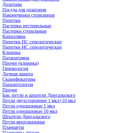
Дозаторы
Посуда для дозаторов
Наконечники стерильные
Пипетки
Пастерки нестерильные
Пастерки стерильные
Капилляры
Пипетки ПС серологические
Пипетки НС серологические
Клиника
Патанатомия
Прочее (клиника)
Гинекология
Личная защита
Скарификаторы
Паразитология
Прочее
Бак. петли и шпатели Дригальского
Петли двухсторонние 1 мкл+10 мкл
Петли одноразовые 1 мкл
Петли одноразовые 10 мкл
Шпатели Дригальского
Петли многоразовые
Планшеты
Планшеты другие