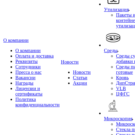
Утилизация
Пакеты 
контейне
утилиза
О компании
О компании
Среды
Оплата и доставка
Среды су
Реквизиты
добавки 
Новости
Сотрудники
Среды п
Пресса о нас
Новости
готовые
Вакансии
Статьи
Кровь
Награды
Акции
ДипСтри
Лицензии и
VLB
сертификаты
ЦФГС
Политика
конфиденциальности
Микроскопия
Микроск
Стекла 
Стекла 