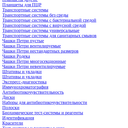
Планшеты для ПЦР
Транспортные системы
Транспортные системы без среды
Транспортные системы с бактериальной средой
Транспортные системы с вирусной средой
Транспортные системы универсальные
Транспортные системы для санитарных смывов
Чашки Петри пустые
Чашки Петри вентилируемые
Чашки Петри нестандартных размеров
Чашки Родека
Чашки Петри многосекционные
Чашки Петри невентилируемые
Штативы и укладки
Штативы и укладки
Экспресс-диагностика
Иммунохроматография
Антибиотикочувствительность
Диски
Наборы для антибиотикочувствительности
Полоски
Биохимические тест-системы и реагенты
Идентификация
Красители