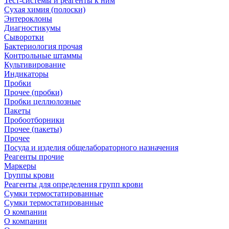
Тест-системы и реагенты к ним
Сухая химия (полоски)
Энтероклоны
Диагностикумы
Сыворотки
Бактериология прочая
Контрольные штаммы
Культивирование
Индикаторы
Пробки
Прочее (пробки)
Пробки целлюлозные
Пакеты
Пробоотборники
Прочее (пакеты)
Прочее
Посуда и изделия общелабораторного назначения
Реагенты прочие
Маркеры
Группы крови
Реагенты для определения групп крови
Сумки термостатированные
Сумки термостатированные
О компании
О компании