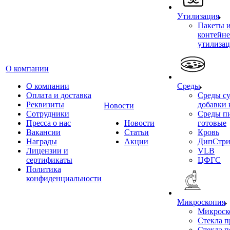
Утилизация
Пакеты 
контейне
утилиза
О компании
О компании
Среды
Оплата и доставка
Среды су
Реквизиты
добавки 
Новости
Сотрудники
Среды п
Пресса о нас
Новости
готовые
Вакансии
Статьи
Кровь
Награды
Акции
ДипСтри
Лицензии и
VLB
сертификаты
ЦФГС
Политика
конфиденциальности
Микроскопия
Микроск
Стекла 
Стекла 