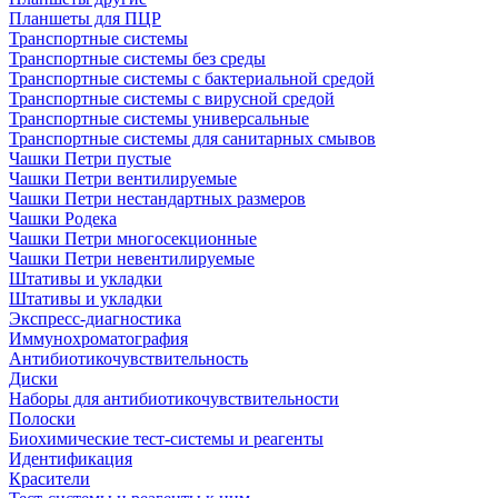
Планшеты для ПЦР
Транспортные системы
Транспортные системы без среды
Транспортные системы с бактериальной средой
Транспортные системы с вирусной средой
Транспортные системы универсальные
Транспортные системы для санитарных смывов
Чашки Петри пустые
Чашки Петри вентилируемые
Чашки Петри нестандартных размеров
Чашки Родека
Чашки Петри многосекционные
Чашки Петри невентилируемые
Штативы и укладки
Штативы и укладки
Экспресс-диагностика
Иммунохроматография
Антибиотикочувствительность
Диски
Наборы для антибиотикочувствительности
Полоски
Биохимические тест-системы и реагенты
Идентификация
Красители