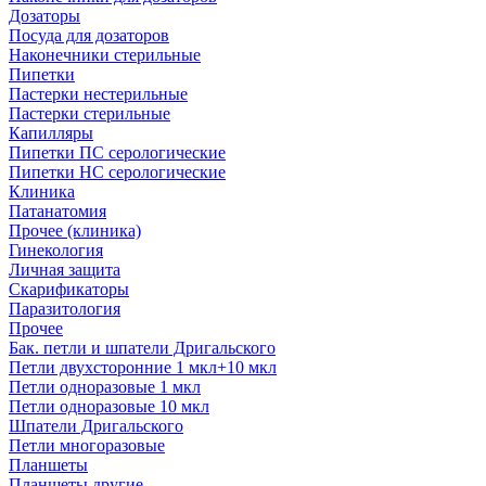
Дозаторы
Посуда для дозаторов
Наконечники стерильные
Пипетки
Пастерки нестерильные
Пастерки стерильные
Капилляры
Пипетки ПС серологические
Пипетки НС серологические
Клиника
Патанатомия
Прочее (клиника)
Гинекология
Личная защита
Скарификаторы
Паразитология
Прочее
Бак. петли и шпатели Дригальского
Петли двухсторонние 1 мкл+10 мкл
Петли одноразовые 1 мкл
Петли одноразовые 10 мкл
Шпатели Дригальского
Петли многоразовые
Планшеты
Планшеты другие