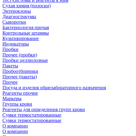
Тест-системы и реагенты к ним
Сухая химия (полоски)
Энтероклоны
Диагностикумы
Сыворотки
Бактериология прочая
Контрольные штаммы
Культивирование
Индикаторы
Пробки
Прочее (пробки)
Пробки целлюлозные
Пакеты
Пробоотборники
Прочее (пакеты)
Прочее
Посуда и изделия общелабораторного назначения
Реагенты прочие
Маркеры
Группы крови
Реагенты для определения групп крови
Сумки термостатированные
Сумки термостатированные
О компании
О компании