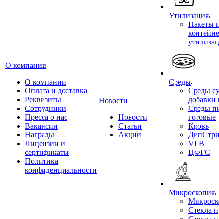
Утилизация
Пакеты 
контейне
утилиза
О компании
О компании
Среды
Оплата и доставка
Среды су
Реквизиты
добавки 
Новости
Сотрудники
Среды п
Пресса о нас
Новости
готовые
Вакансии
Статьи
Кровь
Награды
Акции
ДипСтри
Лицензии и
VLB
сертификаты
ЦФГС
Политика
конфиденциальности
Микроскопия
Микроск
Стекла 
Стекла 