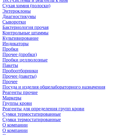
Тест-системы и реагенты к ним
Сухая химия (полоски)
Энтероклоны
Диагностикумы
Сыворотки
Бактериология прочая
Контрольные штаммы
Культивирование
Индикаторы
Пробки
Прочее (пробки)
Пробки целлюлозные
Пакеты
Пробоотборники
Прочее (пакеты)
Прочее
Посуда и изделия общелабораторного назначения
Реагенты прочие
Маркеры
Группы крови
Реагенты для определения групп крови
Сумки термостатированные
Сумки термостатированные
О компании
О компании