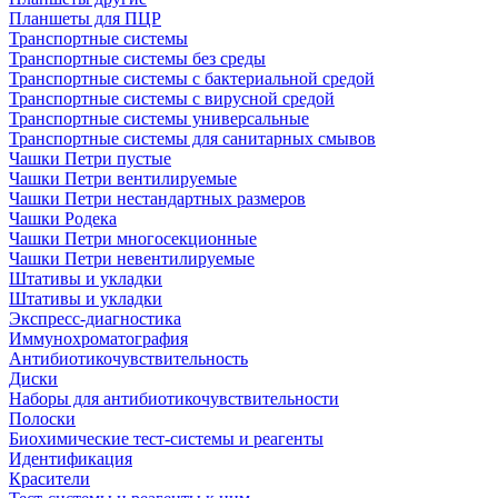
Планшеты для ПЦР
Транспортные системы
Транспортные системы без среды
Транспортные системы с бактериальной средой
Транспортные системы с вирусной средой
Транспортные системы универсальные
Транспортные системы для санитарных смывов
Чашки Петри пустые
Чашки Петри вентилируемые
Чашки Петри нестандартных размеров
Чашки Родека
Чашки Петри многосекционные
Чашки Петри невентилируемые
Штативы и укладки
Штативы и укладки
Экспресс-диагностика
Иммунохроматография
Антибиотикочувствительность
Диски
Наборы для антибиотикочувствительности
Полоски
Биохимические тест-системы и реагенты
Идентификация
Красители