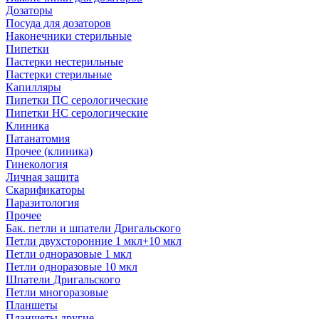
Дозаторы
Посуда для дозаторов
Наконечники стерильные
Пипетки
Пастерки нестерильные
Пастерки стерильные
Капилляры
Пипетки ПС серологические
Пипетки НС серологические
Клиника
Патанатомия
Прочее (клиника)
Гинекология
Личная защита
Скарификаторы
Паразитология
Прочее
Бак. петли и шпатели Дригальского
Петли двухсторонние 1 мкл+10 мкл
Петли одноразовые 1 мкл
Петли одноразовые 10 мкл
Шпатели Дригальского
Петли многоразовые
Планшеты
Планшеты другие