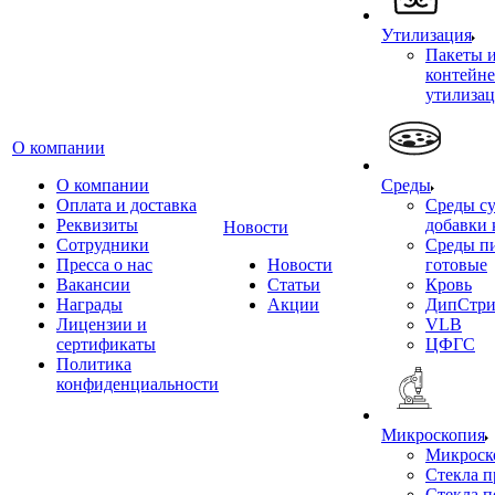
Утилизация
Пакеты 
контейне
утилиза
О компании
О компании
Среды
Оплата и доставка
Среды су
Реквизиты
добавки 
Новости
Сотрудники
Среды п
Пресса о нас
Новости
готовые
Вакансии
Статьи
Кровь
Награды
Акции
ДипСтри
Лицензии и
VLB
сертификаты
ЦФГС
Политика
конфиденциальности
Микроскопия
Микроск
Стекла 
Стекла 