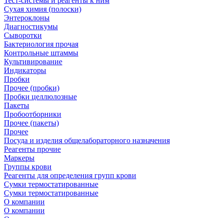
Тест-системы и реагенты к ним
Сухая химия (полоски)
Энтероклоны
Диагностикумы
Сыворотки
Бактериология прочая
Контрольные штаммы
Культивирование
Индикаторы
Пробки
Прочее (пробки)
Пробки целлюлозные
Пакеты
Пробоотборники
Прочее (пакеты)
Прочее
Посуда и изделия общелабораторного назначения
Реагенты прочие
Маркеры
Группы крови
Реагенты для определения групп крови
Сумки термостатированные
Сумки термостатированные
О компании
О компании