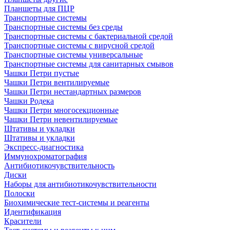
Планшеты для ПЦР
Транспортные системы
Транспортные системы без среды
Транспортные системы с бактериальной средой
Транспортные системы с вирусной средой
Транспортные системы универсальные
Транспортные системы для санитарных смывов
Чашки Петри пустые
Чашки Петри вентилируемые
Чашки Петри нестандартных размеров
Чашки Родека
Чашки Петри многосекционные
Чашки Петри невентилируемые
Штативы и укладки
Штативы и укладки
Экспресс-диагностика
Иммунохроматография
Антибиотикочувствительность
Диски
Наборы для антибиотикочувствительности
Полоски
Биохимические тест-системы и реагенты
Идентификация
Красители