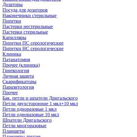
Дозаторы
Посуда для дозаторов
Наконечники стерильные
Пипетки
Пастерки нестерильные
Пастерки стерильные
Капилляры
Пипетки ПС серологические
Пипетки НС серологические
Клиника
Патанатомия
Прочее (клиника)
Гинекология
Личная защита
Скарификаторы
Паразитология
Прочее
Бак. петли и шпатели Дригальского
Петли двухсторонние 1 мкл+10 мкл
Петли одноразовые 1 мкл
Петли одноразовые 10 мкл
Шпатели Дригальского
Петли многоразовые
Планшеты
Планшеты другие