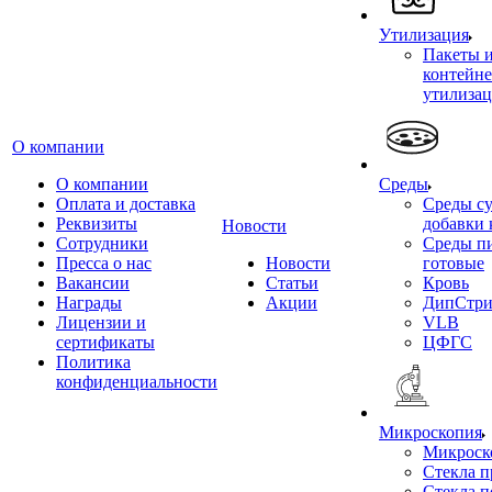
Утилизация
Пакеты 
контейне
утилиза
О компании
О компании
Среды
Оплата и доставка
Среды су
Реквизиты
добавки 
Новости
Сотрудники
Среды п
Пресса о нас
Новости
готовые
Вакансии
Статьи
Кровь
Награды
Акции
ДипСтри
Лицензии и
VLB
сертификаты
ЦФГС
Политика
конфиденциальности
Микроскопия
Микроск
Стекла 
Стекла 