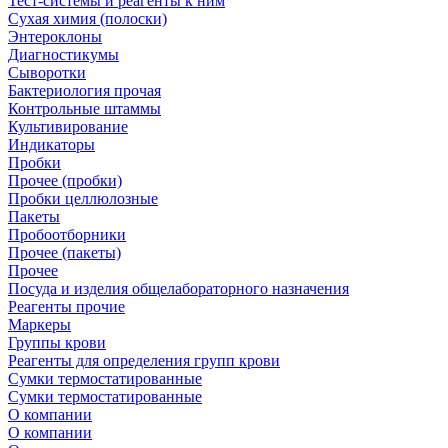
Тест-системы и реагенты к ним
Сухая химия (полоски)
Энтероклоны
Диагностикумы
Сыворотки
Бактериология прочая
Контрольные штаммы
Культивирование
Индикаторы
Пробки
Прочее (пробки)
Пробки целлюлозные
Пакеты
Пробоотборники
Прочее (пакеты)
Прочее
Посуда и изделия общелабораторного назначения
Реагенты прочие
Маркеры
Группы крови
Реагенты для определения групп крови
Сумки термостатированные
Сумки термостатированные
О компании
О компании