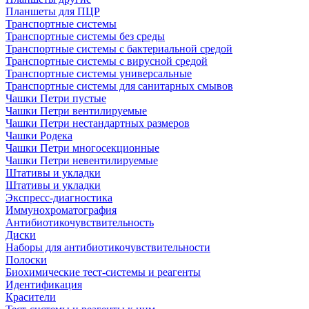
Планшеты для ПЦР
Транспортные системы
Транспортные системы без среды
Транспортные системы с бактериальной средой
Транспортные системы с вирусной средой
Транспортные системы универсальные
Транспортные системы для санитарных смывов
Чашки Петри пустые
Чашки Петри вентилируемые
Чашки Петри нестандартных размеров
Чашки Родека
Чашки Петри многосекционные
Чашки Петри невентилируемые
Штативы и укладки
Штативы и укладки
Экспресс-диагностика
Иммунохроматография
Антибиотикочувствительность
Диски
Наборы для антибиотикочувствительности
Полоски
Биохимические тест-системы и реагенты
Идентификация
Красители