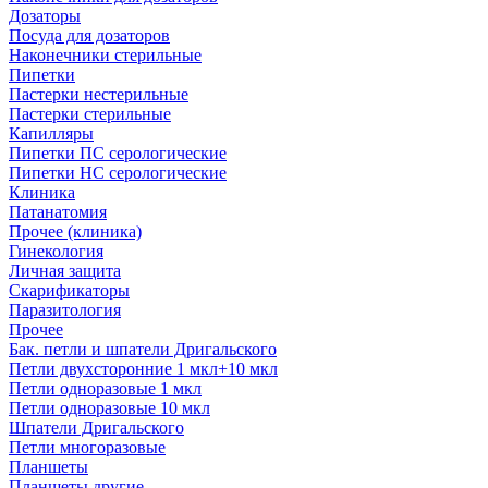
Дозаторы
Посуда для дозаторов
Наконечники стерильные
Пипетки
Пастерки нестерильные
Пастерки стерильные
Капилляры
Пипетки ПС серологические
Пипетки НС серологические
Клиника
Патанатомия
Прочее (клиника)
Гинекология
Личная защита
Скарификаторы
Паразитология
Прочее
Бак. петли и шпатели Дригальского
Петли двухсторонние 1 мкл+10 мкл
Петли одноразовые 1 мкл
Петли одноразовые 10 мкл
Шпатели Дригальского
Петли многоразовые
Планшеты
Планшеты другие