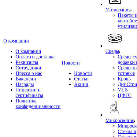
Утилизация
Пакеты 
контейне
утилиза
О компании
О компании
Среды
Оплата и доставка
Среды су
Реквизиты
добавки 
Новости
Сотрудники
Среды п
Пресса о нас
Новости
готовые
Вакансии
Статьи
Кровь
Награды
Акции
ДипСтри
Лицензии и
VLB
сертификаты
ЦФГС
Политика
конфиденциальности
Микроскопия
Микроск
Стекла 
Стекла 