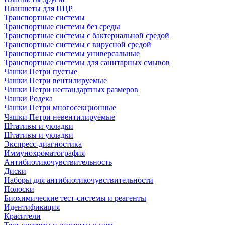
Планшеты для ПЦР
Транспортные системы
Транспортные системы без среды
Транспортные системы с бактериальной средой
Транспортные системы с вирусной средой
Транспортные системы универсальные
Транспортные системы для санитарных смывов
Чашки Петри пустые
Чашки Петри вентилируемые
Чашки Петри нестандартных размеров
Чашки Родека
Чашки Петри многосекционные
Чашки Петри невентилируемые
Штативы и укладки
Штативы и укладки
Экспресс-диагностика
Иммунохроматография
Антибиотикочувствительность
Диски
Наборы для антибиотикочувствительности
Полоски
Биохимические тест-системы и реагенты
Идентификация
Красители