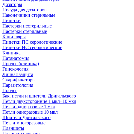
Дозаторы
Посуда для дозаторов
Наконечники стерильные
Пипетки
Пастерки нестерильные
Пастерки стерильные
Капилляры
Пипетки ПС серологические
Пипетки НС серологические
Клиника
Патанатомия
Прочее (клиника)
Гинекология
Личная защита
Скарификаторы
Паразитология
Прочее
Бак. петли и шпатели Дригальского
Петли двухсторонние 1 мкл+10 мкл
Петли одноразовые 1 мкл
Петли одноразовые 10 мкл
Шпатели Дригальского
Петли многоразовые
Планшеты
Планшеты другие