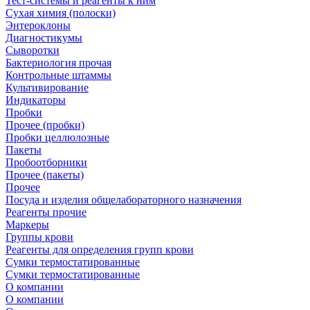
Тест-системы и реагенты к ним
Сухая химия (полоски)
Энтероклоны
Диагностикумы
Сыворотки
Бактериология прочая
Контрольные штаммы
Культивирование
Индикаторы
Пробки
Прочее (пробки)
Пробки целлюлозные
Пакеты
Пробоотборники
Прочее (пакеты)
Прочее
Посуда и изделия общелабораторного назначения
Реагенты прочие
Маркеры
Группы крови
Реагенты для определения групп крови
Сумки термостатированные
Сумки термостатированные
О компании
О компании