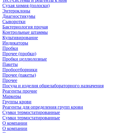
Тест-системы и реагенты к ним
Сухая химия (полоски)
Энтероклоны
Диагностикумы
Сыворотки
Бактериология прочая
Контрольные штаммы
Культивирование
Индикаторы
Пробки
Прочее (пробки)
Пробки целлюлозные
Пакеты
Пробоотборники
Прочее (пакеты)
Прочее
Посуда и изделия общелабораторного назначения
Реагенты прочие
Маркеры
Группы крови
Реагенты для определения групп крови
Сумки термостатированные
Сумки термостатированные
О компании
О компании