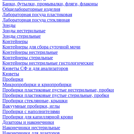
Банки, бутылки, промывалки, фляги, флаконы
Общелабораторные изделия
Лабораторная посуда пластиковая
Лабораторная посуда стеклянная
Зонды
Зонды нестерильные
Зонды стерильные
Контейнеры
Контейнеры для сбора суточной мочи
Контейнеры нестерильные
Контейнеры стерильные
Контейнеры нестерильные гистологические
Кюветы СФ и для анализаторов
Кюветы
Пробирки
Микропробирки и криопробирки
Пробирки пластиковые пустые нестерильные, пробки
Пробирки пластиковые пустые стерильные, пробки
Пробирки стеклянные, крышки
Вакуумные пробирки, иглы
Пробирки с наполнителями
Пробирки для капиллярной крови
Дозаторы и наконечники
Наконечники нестерильные
Наконечники для дозаторов