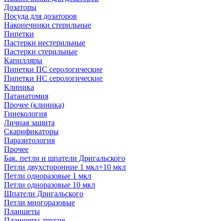
Дозаторы
Посуда для дозаторов
Наконечники стерильные
Пипетки
Пастерки нестерильные
Пастерки стерильные
Капилляры
Пипетки ПС серологические
Пипетки НС серологические
Клиника
Патанатомия
Прочее (клиника)
Гинекология
Личная защита
Скарификаторы
Паразитология
Прочее
Бак. петли и шпатели Дригальского
Петли двухсторонние 1 мкл+10 мкл
Петли одноразовые 1 мкл
Петли одноразовые 10 мкл
Шпатели Дригальского
Петли многоразовые
Планшеты
Планшеты другие