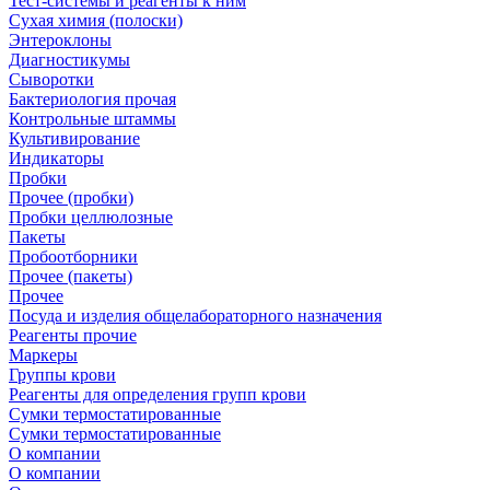
Тест-системы и реагенты к ним
Сухая химия (полоски)
Энтероклоны
Диагностикумы
Сыворотки
Бактериология прочая
Контрольные штаммы
Культивирование
Индикаторы
Пробки
Прочее (пробки)
Пробки целлюлозные
Пакеты
Пробоотборники
Прочее (пакеты)
Прочее
Посуда и изделия общелабораторного назначения
Реагенты прочие
Маркеры
Группы крови
Реагенты для определения групп крови
Сумки термостатированные
Сумки термостатированные
О компании
О компании