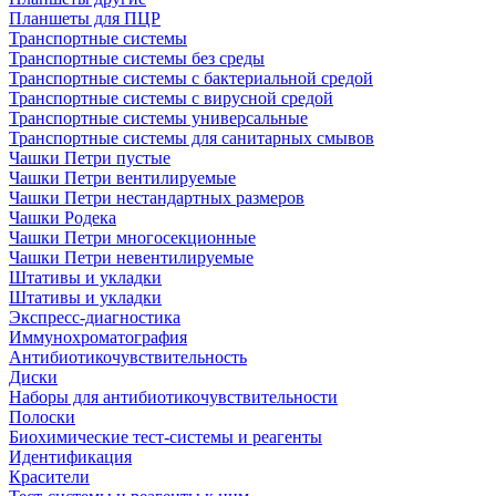
Планшеты для ПЦР
Транспортные системы
Транспортные системы без среды
Транспортные системы с бактериальной средой
Транспортные системы с вирусной средой
Транспортные системы универсальные
Транспортные системы для санитарных смывов
Чашки Петри пустые
Чашки Петри вентилируемые
Чашки Петри нестандартных размеров
Чашки Родека
Чашки Петри многосекционные
Чашки Петри невентилируемые
Штативы и укладки
Штативы и укладки
Экспресс-диагностика
Иммунохроматография
Антибиотикочувствительность
Диски
Наборы для антибиотикочувствительности
Полоски
Биохимические тест-системы и реагенты
Идентификация
Красители