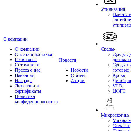
Утилизация
Пакеты 
контейне
утилиза
О компании
О компании
Среды
Оплата и доставка
Среды су
Реквизиты
добавки 
Новости
Сотрудники
Среды п
Пресса о нас
Новости
готовые
Вакансии
Статьи
Кровь
Награды
Акции
ДипСтри
Лицензии и
VLB
сертификаты
ЦФГС
Политика
конфиденциальности
Микроскопия
Микроск
Стекла 
Стекла 