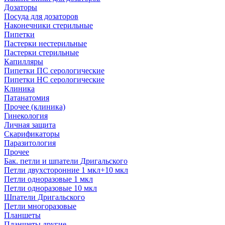
Дозаторы
Посуда для дозаторов
Наконечники стерильные
Пипетки
Пастерки нестерильные
Пастерки стерильные
Капилляры
Пипетки ПС серологические
Пипетки НС серологические
Клиника
Патанатомия
Прочее (клиника)
Гинекология
Личная защита
Скарификаторы
Паразитология
Прочее
Бак. петли и шпатели Дригальского
Петли двухсторонние 1 мкл+10 мкл
Петли одноразовые 1 мкл
Петли одноразовые 10 мкл
Шпатели Дригальского
Петли многоразовые
Планшеты
Планшеты другие