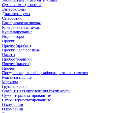
Тест-системы и реагенты к ним
Сухая химия (полоски)
Энтероклоны
Диагностикумы
Сыворотки
Бактериология прочая
Контрольные штаммы
Культивирование
Индикаторы
Пробки
Прочее (пробки)
Пробки целлюлозные
Пакеты
Пробоотборники
Прочее (пакеты)
Прочее
Посуда и изделия общелабораторного назначения
Реагенты прочие
Маркеры
Группы крови
Реагенты для определения групп крови
Сумки термостатированные
Сумки термостатированные
О компании
О компании