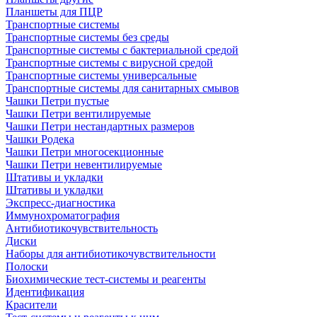
Планшеты для ПЦР
Транспортные системы
Транспортные системы без среды
Транспортные системы с бактериальной средой
Транспортные системы с вирусной средой
Транспортные системы универсальные
Транспортные системы для санитарных смывов
Чашки Петри пустые
Чашки Петри вентилируемые
Чашки Петри нестандартных размеров
Чашки Родека
Чашки Петри многосекционные
Чашки Петри невентилируемые
Штативы и укладки
Штативы и укладки
Экспресс-диагностика
Иммунохроматография
Антибиотикочувствительность
Диски
Наборы для антибиотикочувствительности
Полоски
Биохимические тест-системы и реагенты
Идентификация
Красители