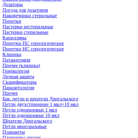
Дозаторы
Посуда для дозаторов
Наконечники стерильные
Пипетки
Пастерки нестерильные
Пастерки стерильные
Капилляры
Пипетки ПС серологические
Пипетки НС серологические
Клиника
Патанатомия
Прочее (клиника)
Гинекология
Личная защита
Скарификаторы
Паразитология
Прочее
Бак. петли и шпатели Дригальского
Петли двухсторонние 1 мкл+10 мкл
Петли одноразовые 1 мкл
Петли одноразовые 10 мкл
Шпатели Дригальского
Петли многоразовые
Планшеты
Планшеты другие