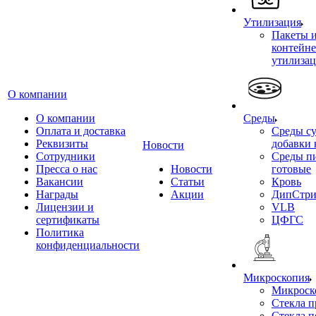
Утилизация
Пакеты 
контейне
утилиза
О компании
О компании
Среды
Оплата и доставка
Среды су
Реквизиты
добавки 
Новости
Сотрудники
Среды п
Пресса о нас
Новости
готовые
Вакансии
Статьи
Кровь
Награды
Акции
ДипСтри
Лицензии и
VLB
сертификаты
ЦФГС
Политика
конфиденциальности
Микроскопия
Микроск
Стекла 
Стекла 