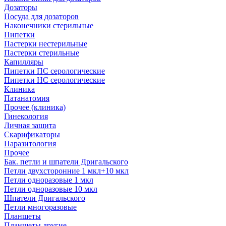
Дозаторы
Посуда для дозаторов
Наконечники стерильные
Пипетки
Пастерки нестерильные
Пастерки стерильные
Капилляры
Пипетки ПС серологические
Пипетки НС серологические
Клиника
Патанатомия
Прочее (клиника)
Гинекология
Личная защита
Скарификаторы
Паразитология
Прочее
Бак. петли и шпатели Дригальского
Петли двухсторонние 1 мкл+10 мкл
Петли одноразовые 1 мкл
Петли одноразовые 10 мкл
Шпатели Дригальского
Петли многоразовые
Планшеты
Планшеты другие