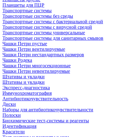
Планшеты для ПЦР
Транспортные системы
Транспортные системы без среды
Транспортные системы с бактериальной средой
Транспортные системы с вирусной средой
Транспортные системы универсальные
Транспортные системы для санитарных смывов
Чашки Петри пустые
Чашки Петри вентилируемые
Чашки Петри нестандартных размеров
Чашки Родека
Чашки Петри многосекционные
Чашки Петри невентилируемые
Штативы и укладки
Штативы и укладки
Экспресс-диагностика
Иммунохроматография
Антибиотикочувствительность
Диски
Наборы для антибиотикочувствительности
Полоски
Биохимические тест-системы и реагенты
Идентификация
Красители