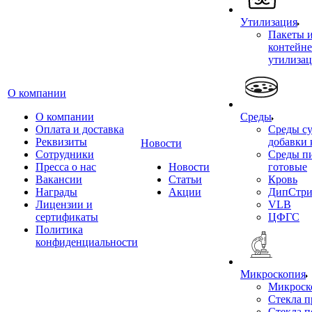
Утилизация
Пакеты 
контейне
утилиза
О компании
О компании
Среды
Оплата и доставка
Среды су
Реквизиты
добавки 
Новости
Сотрудники
Среды п
Пресса о нас
Новости
готовые
Вакансии
Статьи
Кровь
Награды
Акции
ДипСтри
Лицензии и
VLB
сертификаты
ЦФГС
Политика
конфиденциальности
Микроскопия
Микроск
Стекла 
Стекла 