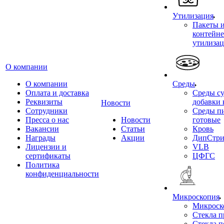
Утилизация
Пакеты 
контейне
утилиза
О компании
О компании
Среды
Оплата и доставка
Среды су
Реквизиты
добавки 
Новости
Сотрудники
Среды п
Пресса о нас
Новости
готовые
Вакансии
Статьи
Кровь
Награды
Акции
ДипСтри
Лицензии и
VLB
сертификаты
ЦФГС
Политика
конфиденциальности
Микроскопия
Микроск
Стекла 
Стекла 