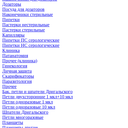
Дозаторы
Посуда для дозаторов
Наконечники стерильные
Пипетки
Пастерки нестерильные
Пастерки стерильные
Капилляры
Пипетки ПС серологические
Пипетки НС серологические
Клиника
Патанатомия
Прочее (клиника)
Гинекология
Личная защита
Скарификаторы
Паразитология
Прочее
Бак. петли и шпатели Дригальского
Петли двухсторонние 1 мкл+10 мкл
Петли одноразовые 1 мкл
Петли одноразовые 10 мкл
Шпатели Дригальского
Петли многоразовые
Планшеты
Планшеты другие