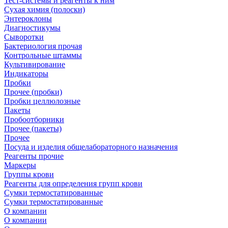
Тест-системы и реагенты к ним
Сухая химия (полоски)
Энтероклоны
Диагностикумы
Сыворотки
Бактериология прочая
Контрольные штаммы
Культивирование
Индикаторы
Пробки
Прочее (пробки)
Пробки целлюлозные
Пакеты
Пробоотборники
Прочее (пакеты)
Прочее
Посуда и изделия общелабораторного назначения
Реагенты прочие
Маркеры
Группы крови
Реагенты для определения групп крови
Сумки термостатированные
Сумки термостатированные
О компании
О компании