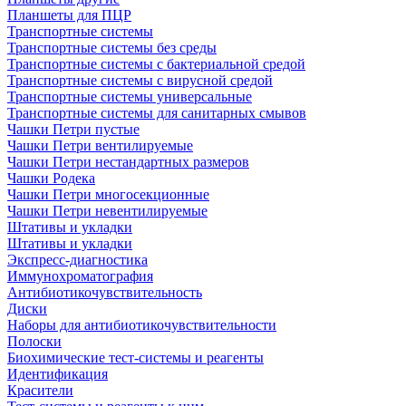
Планшеты для ПЦР
Транспортные системы
Транспортные системы без среды
Транспортные системы с бактериальной средой
Транспортные системы с вирусной средой
Транспортные системы универсальные
Транспортные системы для санитарных смывов
Чашки Петри пустые
Чашки Петри вентилируемые
Чашки Петри нестандартных размеров
Чашки Родека
Чашки Петри многосекционные
Чашки Петри невентилируемые
Штативы и укладки
Штативы и укладки
Экспресс-диагностика
Иммунохроматография
Антибиотикочувствительность
Диски
Наборы для антибиотикочувствительности
Полоски
Биохимические тест-системы и реагенты
Идентификация
Красители