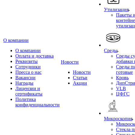
Утилизация
Пакеты 
контейне
утилиза
О компании
О компании
Среды
Оплата и доставка
Среды су
Реквизиты
добавки 
Новости
Сотрудники
Среды п
Пресса о нас
Новости
готовые
Вакансии
Статьи
Кровь
Награды
Акции
ДипСтри
Лицензии и
VLB
сертификаты
ЦФГС
Политика
конфиденциальности
Микроскопия
Микроск
Стекла 
Стекла 