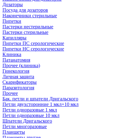
Дозаторы
Посуда для дозаторов
Наконечники стерильные
Пипетки
Пастерки нестерильные
Пастерки стерильные
Капилляры
Пипетки ПС серологические
Пипетки НС серологические
Клиника
Патанатомия
Прочее (клиника)
Гинекология
Личная защита
Скарификаторы
Паразитология
Прочее
Бак. петли и шпатели Дригальского
Петли двухсторонние 1 мкл+10 мкл
Петли одноразовые 1 мкл
Петли одноразовые 10 мкл
Шпатели Дригальского
Петли многоразовые
Планшеты
Планшеты другие