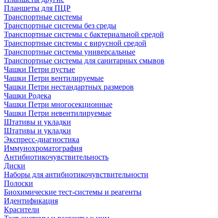
Планшеты для ПЦР
Транспортные системы
Транспортные системы без среды
Транспортные системы с бактериальной средой
Транспортные системы с вирусной средой
Транспортные системы универсальные
Транспортные системы для санитарных смывов
Чашки Петри пустые
Чашки Петри вентилируемые
Чашки Петри нестандартных размеров
Чашки Родека
Чашки Петри многосекционные
Чашки Петри невентилируемые
Штативы и укладки
Штативы и укладки
Экспресс-диагностика
Иммунохроматография
Антибиотикочувствительность
Диски
Наборы для антибиотикочувствительности
Полоски
Биохимические тест-системы и реагенты
Идентификация
Красители