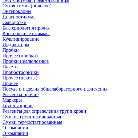
Тест-системы и реагенты к ним
Сухая химия (полоски)
Энтероклоны
Диагностикумы
Сыворотки
Бактериология прочая
Контрольные штаммы
Культивирование
Индикаторы
Пробки
Прочее (пробки)
Пробки целлюлозные
Пакеты
Пробоотборники
Прочее (пакеты)
Прочее
Посуда и изделия общелабораторного назначения
Реагенты прочие
Маркеры
Группы крови
Реагенты для определения групп крови
Сумки термостатированные
Сумки термостатированные
О компании
О компании