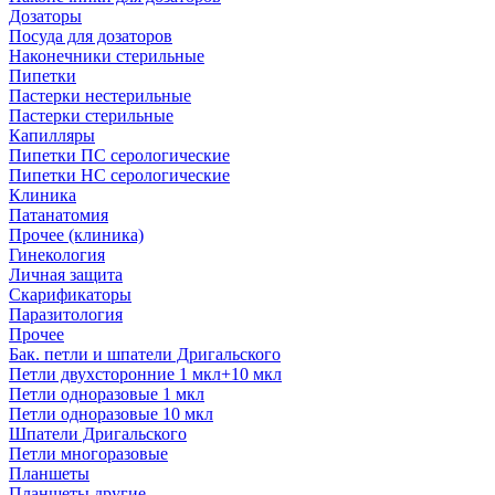
Дозаторы
Посуда для дозаторов
Наконечники стерильные
Пипетки
Пастерки нестерильные
Пастерки стерильные
Капилляры
Пипетки ПС серологические
Пипетки НС серологические
Клиника
Патанатомия
Прочее (клиника)
Гинекология
Личная защита
Скарификаторы
Паразитология
Прочее
Бак. петли и шпатели Дригальского
Петли двухсторонние 1 мкл+10 мкл
Петли одноразовые 1 мкл
Петли одноразовые 10 мкл
Шпатели Дригальского
Петли многоразовые
Планшеты
Планшеты другие