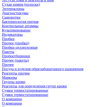
Тест-системы и реагенты к ним
Сухая химия (полоски)
Энтероклоны
Диагностикумы
Сыворотки
Бактериология прочая
Контрольные штаммы
Культивирование
Индикаторы
Пробки
Прочее (пробки)
Пробки целлюлозные
Пакеты
Пробоотборники
Прочее (пакеты)
Прочее
Посуда и изделия общелабораторного назначения
Реагенты прочие
Маркеры
Группы крови
Реагенты для определения групп крови
Сумки термостатированные
Сумки термостатированные
О компании
О компании