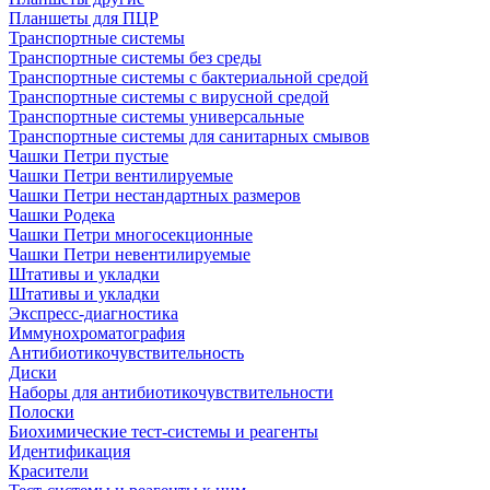
Планшеты для ПЦР
Транспортные системы
Транспортные системы без среды
Транспортные системы с бактериальной средой
Транспортные системы с вирусной средой
Транспортные системы универсальные
Транспортные системы для санитарных смывов
Чашки Петри пустые
Чашки Петри вентилируемые
Чашки Петри нестандартных размеров
Чашки Родека
Чашки Петри многосекционные
Чашки Петри невентилируемые
Штативы и укладки
Штативы и укладки
Экспресс-диагностика
Иммунохроматография
Антибиотикочувствительность
Диски
Наборы для антибиотикочувствительности
Полоски
Биохимические тест-системы и реагенты
Идентификация
Красители