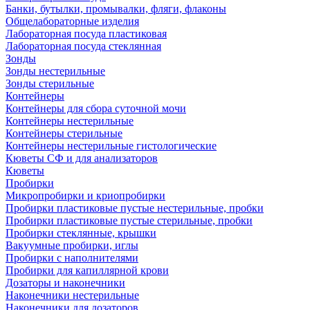
Банки, бутылки, промывалки, фляги, флаконы
Общелабораторные изделия
Лабораторная посуда пластиковая
Лабораторная посуда стеклянная
Зонды
Зонды нестерильные
Зонды стерильные
Контейнеры
Контейнеры для сбора суточной мочи
Контейнеры нестерильные
Контейнеры стерильные
Контейнеры нестерильные гистологические
Кюветы СФ и для анализаторов
Кюветы
Пробирки
Микропробирки и криопробирки
Пробирки пластиковые пустые нестерильные, пробки
Пробирки пластиковые пустые стерильные, пробки
Пробирки стеклянные, крышки
Вакуумные пробирки, иглы
Пробирки с наполнителями
Пробирки для капиллярной крови
Дозаторы и наконечники
Наконечники нестерильные
Наконечники для дозаторов