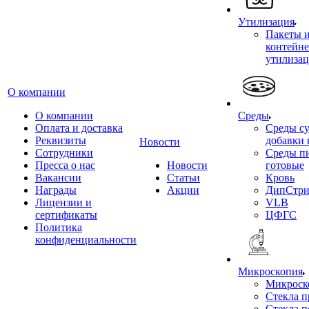
Утилизация
Пакеты 
контейне
утилиза
О компании
О компании
Среды
Оплата и доставка
Среды су
Реквизиты
добавки 
Новости
Сотрудники
Среды п
Пресса о нас
Новости
готовые
Вакансии
Статьи
Кровь
Награды
Акции
ДипСтри
Лицензии и
VLB
сертификаты
ЦФГС
Политика
конфиденциальности
Микроскопия
Микроск
Стекла 
Стекла 