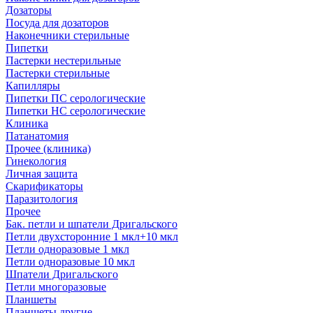
Дозаторы
Посуда для дозаторов
Наконечники стерильные
Пипетки
Пастерки нестерильные
Пастерки стерильные
Капилляры
Пипетки ПС серологические
Пипетки НС серологические
Клиника
Патанатомия
Прочее (клиника)
Гинекология
Личная защита
Скарификаторы
Паразитология
Прочее
Бак. петли и шпатели Дригальского
Петли двухсторонние 1 мкл+10 мкл
Петли одноразовые 1 мкл
Петли одноразовые 10 мкл
Шпатели Дригальского
Петли многоразовые
Планшеты
Планшеты другие