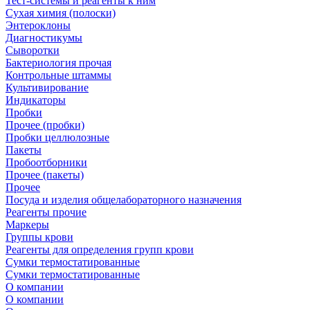
Тест-системы и реагенты к ним
Сухая химия (полоски)
Энтероклоны
Диагностикумы
Сыворотки
Бактериология прочая
Контрольные штаммы
Культивирование
Индикаторы
Пробки
Прочее (пробки)
Пробки целлюлозные
Пакеты
Пробоотборники
Прочее (пакеты)
Прочее
Посуда и изделия общелабораторного назначения
Реагенты прочие
Маркеры
Группы крови
Реагенты для определения групп крови
Сумки термостатированные
Сумки термостатированные
О компании
О компании