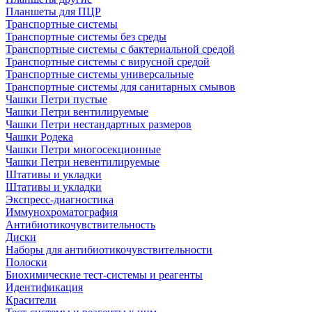
Планшеты для ПЦР
Транспортные системы
Транспортные системы без среды
Транспортные системы с бактериальной средой
Транспортные системы с вирусной средой
Транспортные системы универсальные
Транспортные системы для санитарных смывов
Чашки Петри пустые
Чашки Петри вентилируемые
Чашки Петри нестандартных размеров
Чашки Родека
Чашки Петри многосекционные
Чашки Петри невентилируемые
Штативы и укладки
Штативы и укладки
Экспресс-диагностика
Иммунохроматография
Антибиотикочувствительность
Диски
Наборы для антибиотикочувствительности
Полоски
Биохимические тест-системы и реагенты
Идентификация
Красители