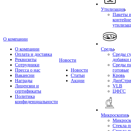
Утилизация
Пакеты 
контейне
утилиза
О компании
О компании
Среды
Оплата и доставка
Среды су
Реквизиты
добавки 
Новости
Сотрудники
Среды п
Пресса о нас
Новости
готовые
Вакансии
Статьи
Кровь
Награды
Акции
ДипСтри
Лицензии и
VLB
сертификаты
ЦФГС
Политика
конфиденциальности
Микроскопия
Микроск
Стекла 
Стекла 