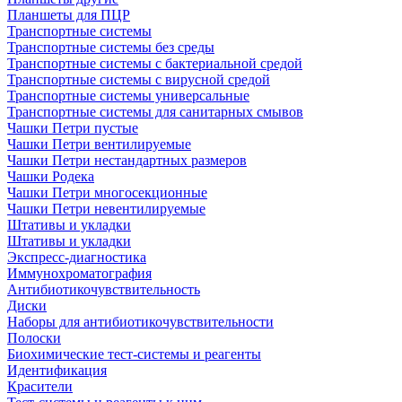
Планшеты для ПЦР
Транспортные системы
Транспортные системы без среды
Транспортные системы с бактериальной средой
Транспортные системы с вирусной средой
Транспортные системы универсальные
Транспортные системы для санитарных смывов
Чашки Петри пустые
Чашки Петри вентилируемые
Чашки Петри нестандартных размеров
Чашки Родека
Чашки Петри многосекционные
Чашки Петри невентилируемые
Штативы и укладки
Штативы и укладки
Экспресс-диагностика
Иммунохроматография
Антибиотикочувствительность
Диски
Наборы для антибиотикочувствительности
Полоски
Биохимические тест-системы и реагенты
Идентификация
Красители