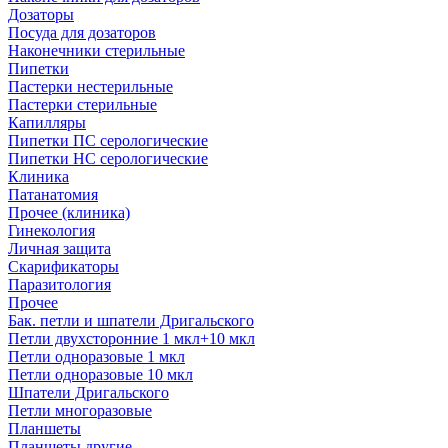
Дозаторы
Посуда для дозаторов
Наконечники стерильные
Пипетки
Пастерки нестерильные
Пастерки стерильные
Капилляры
Пипетки ПС серологические
Пипетки НС серологические
Клиника
Патанатомия
Прочее (клиника)
Гинекология
Личная защита
Скарификаторы
Паразитология
Прочее
Бак. петли и шпатели Дригальского
Петли двухсторонние 1 мкл+10 мкл
Петли одноразовые 1 мкл
Петли одноразовые 10 мкл
Шпатели Дригальского
Петли многоразовые
Планшеты
Планшеты другие