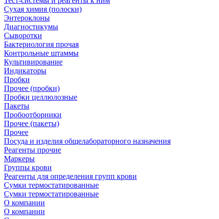
Тест-системы и реагенты к ним
Сухая химия (полоски)
Энтероклоны
Диагностикумы
Сыворотки
Бактериология прочая
Контрольные штаммы
Культивирование
Индикаторы
Пробки
Прочее (пробки)
Пробки целлюлозные
Пакеты
Пробоотборники
Прочее (пакеты)
Прочее
Посуда и изделия общелабораторного назначения
Реагенты прочие
Маркеры
Группы крови
Реагенты для определения групп крови
Сумки термостатированные
Сумки термостатированные
О компании
О компании