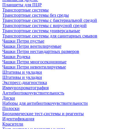
Планшеты для ПЦР
Транспортные системы
Транспортные системы без среды
Транспортные системы с бактериальной средой
Транспортные системы с вирусной средой
Транспортные системы универсальные
Транспортные системы для санитарных смывов
Чашки Петри пустые
Чашки Петри вентилируемые
Чашки Петри нестандартных размеров
Чашки Родека
Чашки Петри многосекционные
Чашки Петри невентилируемые
Штативы и укладки
Штативы и укладки
Экспресс-диагностика
Иммунохроматография
Антибиотикочувствительность
Диски
Наборы для антибиотикочувствительности
Полоски
Биохимические тест-системы и реагенты
Идентификация
Красители