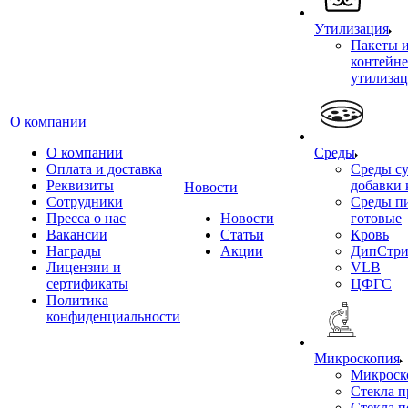
Утилизация
Пакеты 
контейне
утилиза
О компании
О компании
Среды
Оплата и доставка
Среды су
Реквизиты
добавки 
Новости
Сотрудники
Среды п
Пресса о нас
Новости
готовые
Вакансии
Статьи
Кровь
Награды
Акции
ДипСтри
Лицензии и
VLB
сертификаты
ЦФГС
Политика
конфиденциальности
Микроскопия
Микроск
Стекла 
Стекла 