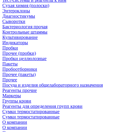
Тест-системы и реагенты к ним
Сухая химия (полоски)
Энтероклоны
Диагностикумы
Сыворотки
Бактериология прочая
Контрольные штаммы
Культивирование
Индикаторы
Пробки
Прочее (пробки)
Пробки целлюлозные
Пакеты
Пробоотборники
Прочее (пакеты)
Прочее
Посуда и изделия общелабораторного назначения
Реагенты прочие
Маркеры
Группы крови
Реагенты для определения групп крови
Сумки термостатированные
Сумки термостатированные
О компании
О компании