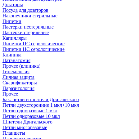
Дозаторы
Посуда для дозаторов
Наконечники стерильные
Пипетки
Пастерки нестерильные
Пастерки стерильные
Капилляры
Пипетки ПС серологические
Пипетки НС серологические
Клиника
Патанатомия
Прочее (клиника)
Гинекология
Личная защита
Скарификаторы
Паразитология
Прочее
Бак. петли и шпатели Дригальского
Петли двухсторонние 1 мкл+10 мкл
Петли одноразовые 1 мкл
Петли одноразовые 10 мкл
Шпатели Дригальского
Петли многоразовые
Планшеты
Планшеты другие