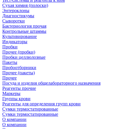
Тест-системы и реагенты к ним
Сухая химия (полоски)
Энтероклоны
Диагностикумы
Сыворотки
Бактериология прочая
Контрольные штаммы
Культивирование
Индикаторы
Пробки
Прочее (пробки)
Пробки целлюлозные
Пакеты
Пробоотборники
Прочее (пакеты)
Прочее
Посуда и изделия общелабораторного назначения
Реагенты прочие
Маркеры
Группы крови
Реагенты для определения групп крови
Сумки термостатированные
Сумки термостатированные
О компании
О компании