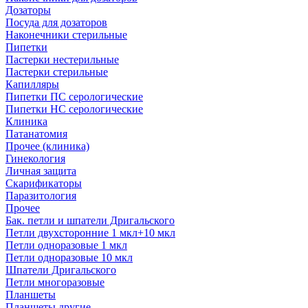
Дозаторы
Посуда для дозаторов
Наконечники стерильные
Пипетки
Пастерки нестерильные
Пастерки стерильные
Капилляры
Пипетки ПС серологические
Пипетки НС серологические
Клиника
Патанатомия
Прочее (клиника)
Гинекология
Личная защита
Скарификаторы
Паразитология
Прочее
Бак. петли и шпатели Дригальского
Петли двухсторонние 1 мкл+10 мкл
Петли одноразовые 1 мкл
Петли одноразовые 10 мкл
Шпатели Дригальского
Петли многоразовые
Планшеты
Планшеты другие