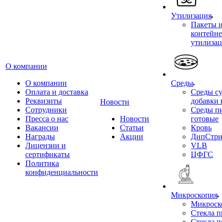
Утилизация
Пакеты 
контейне
утилиза
О компании
О компании
Среды
Оплата и доставка
Среды су
Реквизиты
добавки 
Новости
Сотрудники
Среды п
Пресса о нас
Новости
готовые
Вакансии
Статьи
Кровь
Награды
Акции
ДипСтри
Лицензии и
VLB
сертификаты
ЦФГС
Политика
конфиденциальности
Микроскопия
Микроск
Стекла 
Стекла 