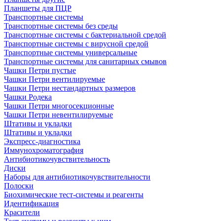
Планшеты для ПЦР
Транспортные системы
Транспортные системы без среды
Транспортные системы с бактериальной средой
Транспортные системы с вирусной средой
Транспортные системы универсальные
Транспортные системы для санитарных смывов
Чашки Петри пустые
Чашки Петри вентилируемые
Чашки Петри нестандартных размеров
Чашки Родека
Чашки Петри многосекционные
Чашки Петри невентилируемые
Штативы и укладки
Штативы и укладки
Экспресс-диагностика
Иммунохроматография
Антибиотикочувствительность
Диски
Наборы для антибиотикочувствительности
Полоски
Биохимические тест-системы и реагенты
Идентификация
Красители