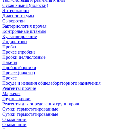
Тест-системы и реагенты к ним
Сухая химия (полоски)
Энтероклоны
Диагностикумы
Сыворотки
Бактериология прочая
Контрольные штаммы
Культивирование
Индикаторы
Пробки
Прочее (пробки)
Пробки целлюлозные
Пакеты
Пробоотборники
Прочее (пакеты)
Прочее
Посуда и изделия общелабораторного назначения
Реагенты прочие
Маркеры
Группы крови
Реагенты для определения групп крови
Сумки термостатированные
Сумки термостатированные
О компании
О компании