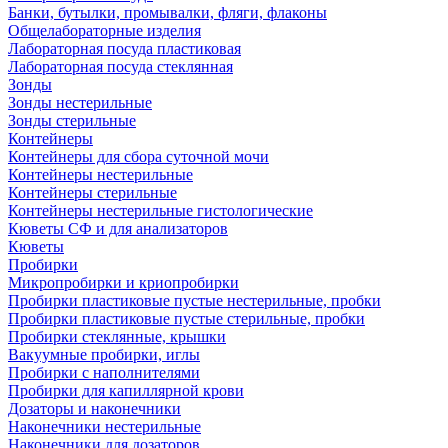
Банки, бутылки, промывалки, фляги, флаконы
Общелабораторные изделия
Лабораторная посуда пластиковая
Лабораторная посуда стеклянная
Зонды
Зонды нестерильные
Зонды стерильные
Контейнеры
Контейнеры для сбора суточной мочи
Контейнеры нестерильные
Контейнеры стерильные
Контейнеры нестерильные гистологические
Кюветы СФ и для анализаторов
Кюветы
Пробирки
Микропробирки и криопробирки
Пробирки пластиковые пустые нестерильные, пробки
Пробирки пластиковые пустые стерильные, пробки
Пробирки стеклянные, крышки
Вакуумные пробирки, иглы
Пробирки с наполнителями
Пробирки для капиллярной крови
Дозаторы и наконечники
Наконечники нестерильные
Наконечники для дозаторов