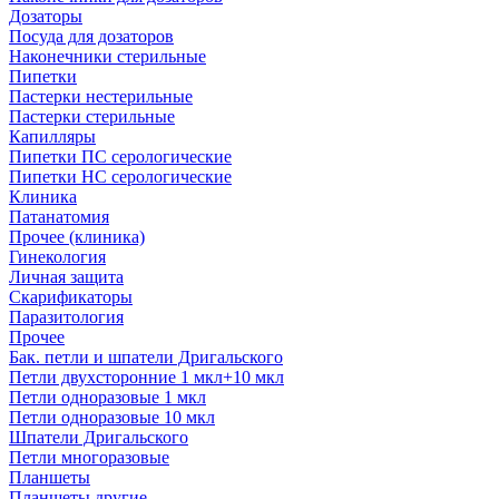
Дозаторы
Посуда для дозаторов
Наконечники стерильные
Пипетки
Пастерки нестерильные
Пастерки стерильные
Капилляры
Пипетки ПС серологические
Пипетки НС серологические
Клиника
Патанатомия
Прочее (клиника)
Гинекология
Личная защита
Скарификаторы
Паразитология
Прочее
Бак. петли и шпатели Дригальского
Петли двухсторонние 1 мкл+10 мкл
Петли одноразовые 1 мкл
Петли одноразовые 10 мкл
Шпатели Дригальского
Петли многоразовые
Планшеты
Планшеты другие