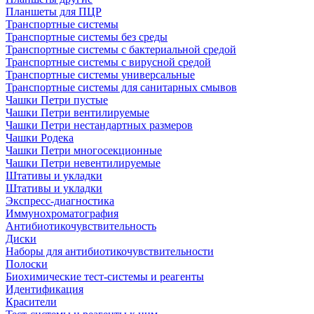
Планшеты для ПЦР
Транспортные системы
Транспортные системы без среды
Транспортные системы с бактериальной средой
Транспортные системы с вирусной средой
Транспортные системы универсальные
Транспортные системы для санитарных смывов
Чашки Петри пустые
Чашки Петри вентилируемые
Чашки Петри нестандартных размеров
Чашки Родека
Чашки Петри многосекционные
Чашки Петри невентилируемые
Штативы и укладки
Штативы и укладки
Экспресс-диагностика
Иммунохроматография
Антибиотикочувствительность
Диски
Наборы для антибиотикочувствительности
Полоски
Биохимические тест-системы и реагенты
Идентификация
Красители