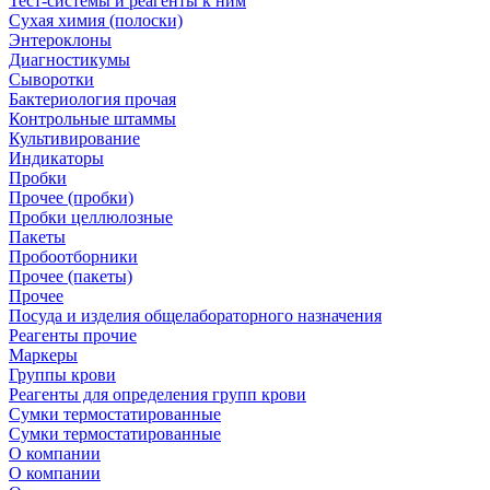
Тест-системы и реагенты к ним
Сухая химия (полоски)
Энтероклоны
Диагностикумы
Сыворотки
Бактериология прочая
Контрольные штаммы
Культивирование
Индикаторы
Пробки
Прочее (пробки)
Пробки целлюлозные
Пакеты
Пробоотборники
Прочее (пакеты)
Прочее
Посуда и изделия общелабораторного назначения
Реагенты прочие
Маркеры
Группы крови
Реагенты для определения групп крови
Сумки термостатированные
Сумки термостатированные
О компании
О компании