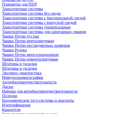
Планшеты для ПЦР
Транспортные системы
Транспортные системы без среды
Транспортные системы с бактериальной средой
Транспортные системы с вирусной средой
Транспортные системы универсальные
Транспортные системы для санитарных смывов
Чашки Петри пустые
Чашки Петри вентилируемые
Чашки Петри нестандартных размеров
Чашки Родека
Чашки Петри многосекционные
Чашки Петри невентилируемые
Штативы и укладки
Штативы и укладки
Экспресс-диагностика
Иммунохроматография
Антибиотикочувствительность
Диски
Наборы для антибиотикочувствительности
Полоски
Биохимические тест-системы и реагенты
Идентификация
Красители