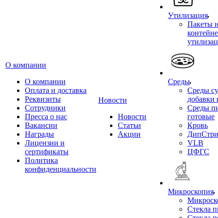
Утилизация
Пакеты 
контейне
утилиза
О компании
О компании
Среды
Оплата и доставка
Среды су
Реквизиты
добавки 
Новости
Сотрудники
Среды п
Пресса о нас
Новости
готовые
Вакансии
Статьи
Кровь
Награды
Акции
ДипСтри
Лицензии и
VLB
сертификаты
ЦФГС
Политика
конфиденциальности
Микроскопия
Микроск
Стекла 
Стекла 