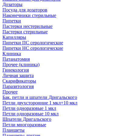
Дозаторы
Посуда для дозаторов
Наконечники стерильные
Пипетки
Пастерки нестерильные
Пастерки стерильные
Капилляры
Пипетки ПС серологические
Пипетки НС серологические
Клиника
Патанатомия
Прочее (клиника)
Гинекология
Личная защита
Скарификаторы
Паразитология
Прочее
Бак. петли и шпатели Дригальского
Петли двухсторонние 1 мкл+10 мкл
Петли одноразовые 1 мкл
Петли одноразовые 10 мкл
Шпатели Дригальского
Петли многоразовые
Планшеты
Планшеты другие