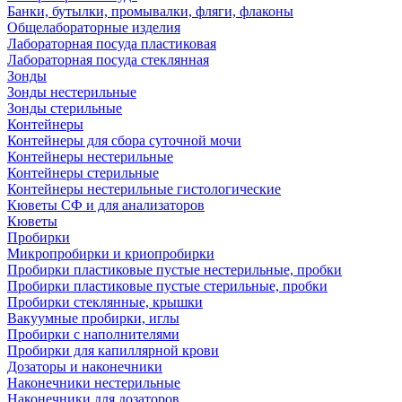
Банки, бутылки, промывалки, фляги, флаконы
Общелабораторные изделия
Лабораторная посуда пластиковая
Лабораторная посуда стеклянная
Зонды
Зонды нестерильные
Зонды стерильные
Контейнеры
Контейнеры для сбора суточной мочи
Контейнеры нестерильные
Контейнеры стерильные
Контейнеры нестерильные гистологические
Кюветы СФ и для анализаторов
Кюветы
Пробирки
Микропробирки и криопробирки
Пробирки пластиковые пустые нестерильные, пробки
Пробирки пластиковые пустые стерильные, пробки
Пробирки стеклянные, крышки
Вакуумные пробирки, иглы
Пробирки с наполнителями
Пробирки для капиллярной крови
Дозаторы и наконечники
Наконечники нестерильные
Наконечники для дозаторов