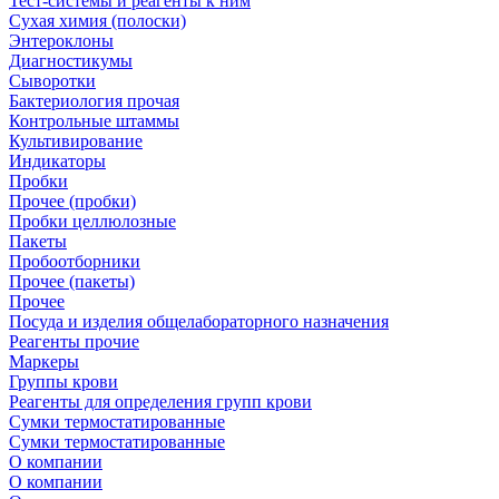
Тест-системы и реагенты к ним
Сухая химия (полоски)
Энтероклоны
Диагностикумы
Сыворотки
Бактериология прочая
Контрольные штаммы
Культивирование
Индикаторы
Пробки
Прочее (пробки)
Пробки целлюлозные
Пакеты
Пробоотборники
Прочее (пакеты)
Прочее
Посуда и изделия общелабораторного назначения
Реагенты прочие
Маркеры
Группы крови
Реагенты для определения групп крови
Сумки термостатированные
Сумки термостатированные
О компании
О компании