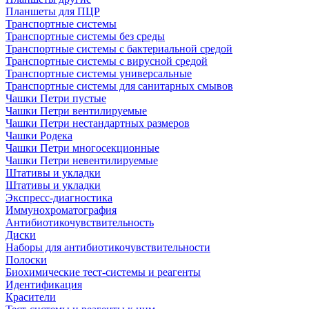
Планшеты для ПЦР
Транспортные системы
Транспортные системы без среды
Транспортные системы с бактериальной средой
Транспортные системы с вирусной средой
Транспортные системы универсальные
Транспортные системы для санитарных смывов
Чашки Петри пустые
Чашки Петри вентилируемые
Чашки Петри нестандартных размеров
Чашки Родека
Чашки Петри многосекционные
Чашки Петри невентилируемые
Штативы и укладки
Штативы и укладки
Экспресс-диагностика
Иммунохроматография
Антибиотикочувствительность
Диски
Наборы для антибиотикочувствительности
Полоски
Биохимические тест-системы и реагенты
Идентификация
Красители