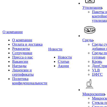
Утилизация
Пакеты 
контейне
утилиза
О компании
О компании
Среды
Оплата и доставка
Среды су
Реквизиты
добавки 
Новости
Сотрудники
Среды п
Пресса о нас
Новости
готовые
Вакансии
Статьи
Кровь
Награды
Акции
ДипСтри
Лицензии и
VLB
сертификаты
ЦФГС
Политика
конфиденциальности
Микроскопия
Микроск
Стекла 
Стекла 