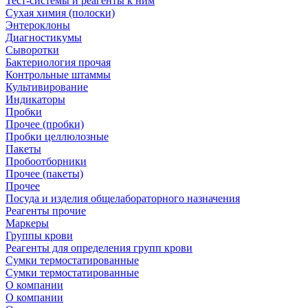
Тест-системы и реагенты к ним
Сухая химия (полоски)
Энтероклоны
Диагностикумы
Сыворотки
Бактериология прочая
Контрольные штаммы
Культивирование
Индикаторы
Пробки
Прочее (пробки)
Пробки целлюлозные
Пакеты
Пробоотборники
Прочее (пакеты)
Прочее
Посуда и изделия общелабораторного назначения
Реагенты прочие
Маркеры
Группы крови
Реагенты для определения групп крови
Сумки термостатированные
Сумки термостатированные
О компании
О компании