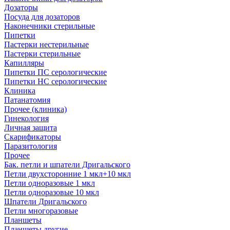
Дозаторы
Посуда для дозаторов
Наконечники стерильные
Пипетки
Пастерки нестерильные
Пастерки стерильные
Капилляры
Пипетки ПС серологические
Пипетки НС серологические
Клиника
Патанатомия
Прочее (клиника)
Гинекология
Личная защита
Скарификаторы
Паразитология
Прочее
Бак. петли и шпатели Дригальского
Петли двухсторонние 1 мкл+10 мкл
Петли одноразовые 1 мкл
Петли одноразовые 10 мкл
Шпатели Дригальского
Петли многоразовые
Планшеты
Планшеты другие