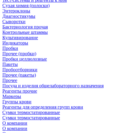
Тест-системы и реагенты к ним
Сухая химия (полоски)
Энтероклоны
Диагностикумы
Сыворотки
Бактериология прочая
Контрольные штаммы
Культивирование
Индикаторы
Пробки
Прочее (пробки)
Пробки целлюлозные
Пакеты
Пробоотборники
Прочее (пакеты)
Прочее
Посуда и изделия общелабораторного назначения
Реагенты прочие
Маркеры
Группы крови
Реагенты для определения групп крови
Сумки термостатированные
Сумки термостатированные
О компании
О компании