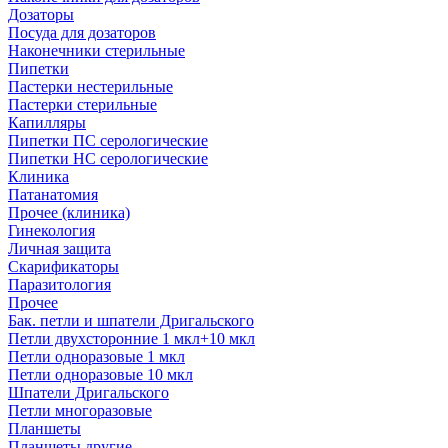
Дозаторы
Посуда для дозаторов
Наконечники стерильные
Пипетки
Пастерки нестерильные
Пастерки стерильные
Капилляры
Пипетки ПС серологические
Пипетки НС серологические
Клиника
Патанатомия
Прочее (клиника)
Гинекология
Личная защита
Скарификаторы
Паразитология
Прочее
Бак. петли и шпатели Дригальского
Петли двухсторонние 1 мкл+10 мкл
Петли одноразовые 1 мкл
Петли одноразовые 10 мкл
Шпатели Дригальского
Петли многоразовые
Планшеты
Планшеты другие