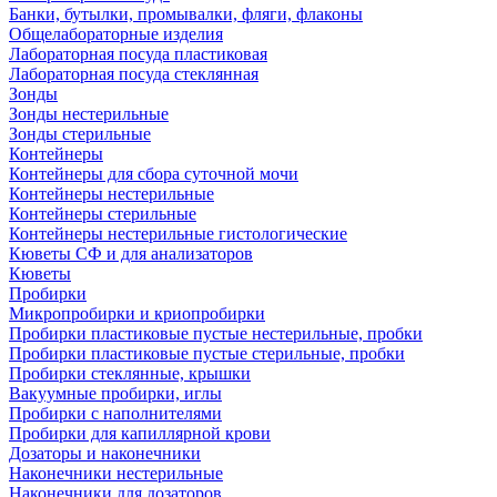
Банки, бутылки, промывалки, фляги, флаконы
Общелабораторные изделия
Лабораторная посуда пластиковая
Лабораторная посуда стеклянная
Зонды
Зонды нестерильные
Зонды стерильные
Контейнеры
Контейнеры для сбора суточной мочи
Контейнеры нестерильные
Контейнеры стерильные
Контейнеры нестерильные гистологические
Кюветы СФ и для анализаторов
Кюветы
Пробирки
Микропробирки и криопробирки
Пробирки пластиковые пустые нестерильные, пробки
Пробирки пластиковые пустые стерильные, пробки
Пробирки стеклянные, крышки
Вакуумные пробирки, иглы
Пробирки с наполнителями
Пробирки для капиллярной крови
Дозаторы и наконечники
Наконечники нестерильные
Наконечники для дозаторов