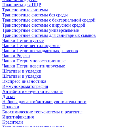
Планшеты для ПЦР
Транспортные системы
Транспортные системы без среды
Транспортные системы с бактериальной средой
Транспортные системы с вирусной средой
Транспортные системы универсальные
Транспортные системы для санитарных смывов
Чашки Петри пустые
Чашки Петри вентилируемые
Чашки Петри нестандартных размеров
Чашки Родека
Чашки Петри многосекционные
Чашки Петри невентилируемые
Штативы и укладки
Штативы и укладки
Экспресс-диагностика
Иммунохроматография
Антибиотикочувствительность
Диски
Наборы для антибиотикочувствительности
Полоски
Биохимические тест-системы и реагенты
Идентификация
Красители