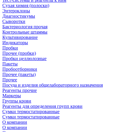
Тест-системы и реагенты к ним
Сухая химия (полоски)
Энтероклоны
Диагностикумы
Сыворотки
Бактериология прочая
Контрольные штаммы
Культивирование
Индикаторы
Пробки
Прочее (пробки)
Пробки целлюлозные
Пакеты
Пробоотборники
Прочее (пакеты)
Прочее
Посуда и изделия общелабораторного назначения
Реагенты прочие
Маркеры
Группы крови
Реагенты для определения групп крови
Сумки термостатированные
Сумки термостатированные
О компании
О компании