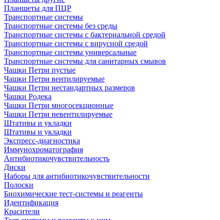
Планшеты для ПЦР
Транспортные системы
Транспортные системы без среды
Транспортные системы с бактериальной средой
Транспортные системы с вирусной средой
Транспортные системы универсальные
Транспортные системы для санитарных смывов
Чашки Петри пустые
Чашки Петри вентилируемые
Чашки Петри нестандартных размеров
Чашки Родека
Чашки Петри многосекционные
Чашки Петри невентилируемые
Штативы и укладки
Штативы и укладки
Экспресс-диагностика
Иммунохроматография
Антибиотикочувствительность
Диски
Наборы для антибиотикочувствительности
Полоски
Биохимические тест-системы и реагенты
Идентификация
Красители