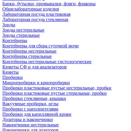
Банки, бутылки, промывалки, фляги, флаконы
Общелабораторные изделия
Лабораторная посуда пластиковая
Лабораторная посуда стеклянная
Зонды
Зонды нестерильные
Зонды стерильные
Контейнеры
Контейнеры для сбора суточной мочи
Контейнеры нестерильные
Контейнеры стерильные
Контейнеры нестерильные гистологические
Кюветы СФ и для анализаторов
Кюветы
Пробирки
Микропробирки и криопробирки
Пробирки пластиковые пустые нестерильные, пробки
Пробирки пластиковые пустые стерильные, пробки
Пробирки стеклянные, крышки
Вакуумные пробирки, иглы
Пробирки с наполнителями
Пробирки для капиллярной крови
Дозаторы и наконечники
Наконечники нестерильные
Наконечники для дозаторов