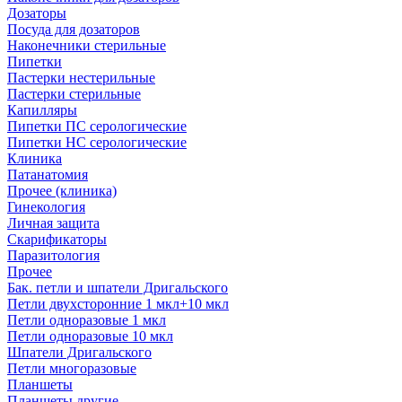
Дозаторы
Посуда для дозаторов
Наконечники стерильные
Пипетки
Пастерки нестерильные
Пастерки стерильные
Капилляры
Пипетки ПС серологические
Пипетки НС серологические
Клиника
Патанатомия
Прочее (клиника)
Гинекология
Личная защита
Скарификаторы
Паразитология
Прочее
Бак. петли и шпатели Дригальского
Петли двухсторонние 1 мкл+10 мкл
Петли одноразовые 1 мкл
Петли одноразовые 10 мкл
Шпатели Дригальского
Петли многоразовые
Планшеты
Планшеты другие