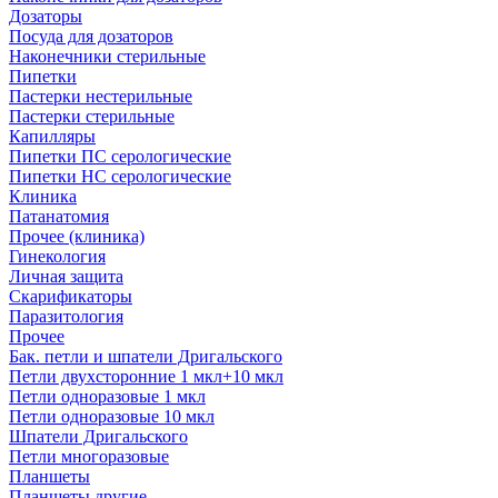
Дозаторы
Посуда для дозаторов
Наконечники стерильные
Пипетки
Пастерки нестерильные
Пастерки стерильные
Капилляры
Пипетки ПС серологические
Пипетки НС серологические
Клиника
Патанатомия
Прочее (клиника)
Гинекология
Личная защита
Скарификаторы
Паразитология
Прочее
Бак. петли и шпатели Дригальского
Петли двухсторонние 1 мкл+10 мкл
Петли одноразовые 1 мкл
Петли одноразовые 10 мкл
Шпатели Дригальского
Петли многоразовые
Планшеты
Планшеты другие