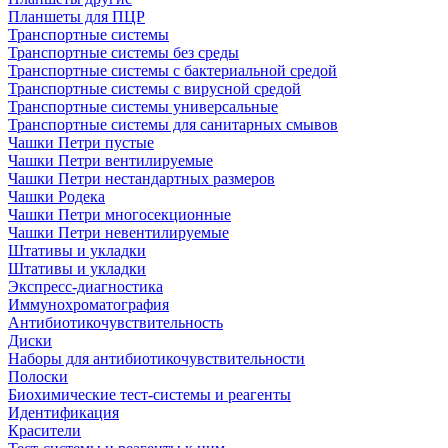
Планшеты для ПЦР
Транспортные системы
Транспортные системы без среды
Транспортные системы с бактериальной средой
Транспортные системы с вирусной средой
Транспортные системы универсальные
Транспортные системы для санитарных смывов
Чашки Петри пустые
Чашки Петри вентилируемые
Чашки Петри нестандартных размеров
Чашки Родека
Чашки Петри многосекционные
Чашки Петри невентилируемые
Штативы и укладки
Штативы и укладки
Экспресс-диагностика
Иммунохроматография
Антибиотикочувствительность
Диски
Наборы для антибиотикочувствительности
Полоски
Биохимические тест-системы и реагенты
Идентификация
Красители