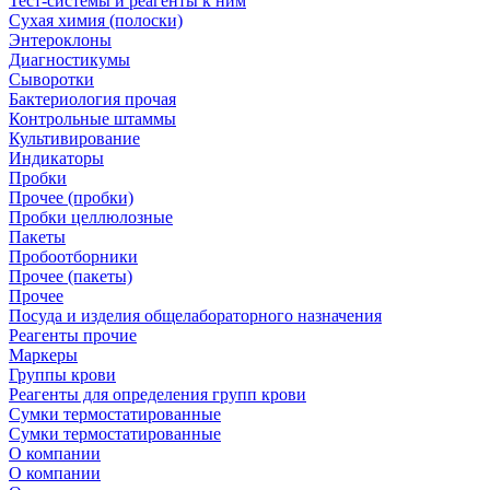
Тест-системы и реагенты к ним
Сухая химия (полоски)
Энтероклоны
Диагностикумы
Сыворотки
Бактериология прочая
Контрольные штаммы
Культивирование
Индикаторы
Пробки
Прочее (пробки)
Пробки целлюлозные
Пакеты
Пробоотборники
Прочее (пакеты)
Прочее
Посуда и изделия общелабораторного назначения
Реагенты прочие
Маркеры
Группы крови
Реагенты для определения групп крови
Сумки термостатированные
Сумки термостатированные
О компании
О компании