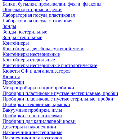
Банки, бутылки, промывалки, фляги, флаконы
Общелабораторные изделия
Лабораторная посуда пластиковая
Лабораторная посуда стеклянная
Зонды
Зонды нестерильные
Зонды стерильные
Контейнеры
Контейнеры для сбора суточной мочи
Контейнеры нестерильные
Контейнеры стерильные
Контейнеры нестерильные гистологические
Кюветы СФ и для анализаторов
Кюветы
Пробирки
Микропробирки и криопробирки
Пробирки пластиковые пустые нестерильные, пробки
Пробирки пластиковые пустые стерильные, пробки
Пробирки стеклянные, крышки
Вакуумные пробирки, иглы
Пробирки с наполнителями
Пробирки для капиллярной крови
Дозаторы и наконечники
Наконечники нестерильные
Наконечники для дозаторов