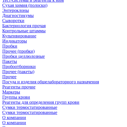
Тест-системы и реагенты к ним
Сухая химия (полоски)
Энтероклоны
Диагностикумы
Сыворотки
Бактериология прочая
Контрольные штаммы
Культивирование
Индикаторы
Пробки
Прочее (пробки)
Пробки целлюлозные
Пакеты
Пробоотборники
Прочее (пакеты)
Прочее
Посуда и изделия общелабораторного назначения
Реагенты прочие
Маркеры
Группы крови
Реагенты для определения групп крови
Сумки термостатированные
Сумки термостатированные
О компании
О компании