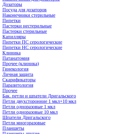
Дозаторы
Посуда для дозаторов
Наконечники стерильные
Пипетки
Пастерки нестерильные
Пастерки стерильные
Капилляры
Пипетки ПС серологические
Пипетки НС серологические
Клиника
Патанатомия
Прочее (клиника)
Гинекология
Личная защита
Скарификаторы
Паразитология
Прочее
Бак. петли и шпатели Дригальского
Петли двухсторонние 1 мкл+10 мкл
Петли одноразовые 1 мкл
Петли одноразовые 10 мкл
Шпатели Дригальского
Петли многоразовые
Планшеты
Планшеты другие