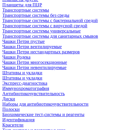
Планшеты для ПЦР
Транспортные системы
Транспортные системы без среды
Транспортные системы с бактериальной средой
Транспортные системы с вирусной средой
Транспортные системы универсальные
Транспортные системы для санитарных смывов
Чашки Петри пустые
Чашки Петри вентилируемые
Чашки Петри нестандартных размеров
Чашки Родека
Чашки Петри многосекционные
Чашки Петри невентилируемые
Штативы и укладки
Штативы и укладки
Экспресс-диагностика
Иммунохроматография
Антибиотикочувствительность
Диски
Наборы для антибиотикочувствительности
Полоски
Биохимические тест-системы и реагенты
Идентификация
Красители