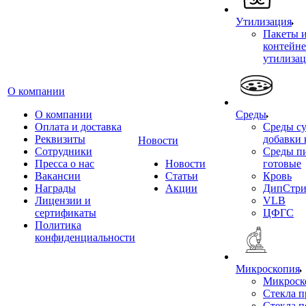
Утилизация
Пакеты 
контейне
утилиза
О компании
О компании
Среды
Оплата и доставка
Среды су
Реквизиты
добавки 
Новости
Сотрудники
Среды п
Пресса о нас
Новости
готовые
Вакансии
Статьи
Кровь
Награды
Акции
ДипСтри
Лицензии и
VLB
сертификаты
ЦФГС
Политика
конфиденциальности
Микроскопия
Микроск
Стекла 
Стекла 