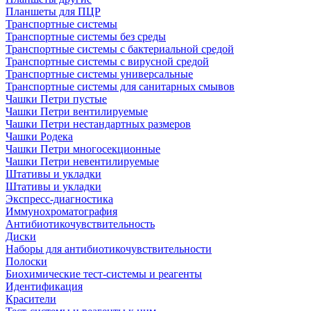
Планшеты для ПЦР
Транспортные системы
Транспортные системы без среды
Транспортные системы с бактериальной средой
Транспортные системы с вирусной средой
Транспортные системы универсальные
Транспортные системы для санитарных смывов
Чашки Петри пустые
Чашки Петри вентилируемые
Чашки Петри нестандартных размеров
Чашки Родека
Чашки Петри многосекционные
Чашки Петри невентилируемые
Штативы и укладки
Штативы и укладки
Экспресс-диагностика
Иммунохроматография
Антибиотикочувствительность
Диски
Наборы для антибиотикочувствительности
Полоски
Биохимические тест-системы и реагенты
Идентификация
Красители