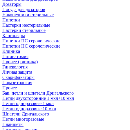
Дозаторы
Посуда для дозаторов
Наконечники стерильные
Пипетки
Пастерки нестерильные
Пастерки стерильные
Капилляры
Пипетки ПС серологические
Пипетки НС серологические
Клиника
Патанатомия
Прочее (клиника)
Гинекология
Личная защита
Скарификаторы
Паразитология
Прочее
Бак. петли и шпатели Дригальского
Петли двухсторонние 1 мкл+10 мкл
Петли одноразовые 1 мкл
Петли одноразовые 10 мкл
Шпатели Дригальского
Петли многоразовые
Планшеты
Планшеты другие