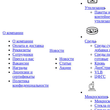
Утилизация
Пакеты 
контейне
утилиза
О компании
О компании
Среды
Оплата и доставка
Среды су
Реквизиты
добавки 
Новости
Сотрудники
Среды п
Пресса о нас
Новости
готовые
Вакансии
Статьи
Кровь
Награды
Акции
ДипСтри
Лицензии и
VLB
сертификаты
ЦФГС
Политика
конфиденциальности
Микроскопия
Микроск
Стекла 
Стекла 