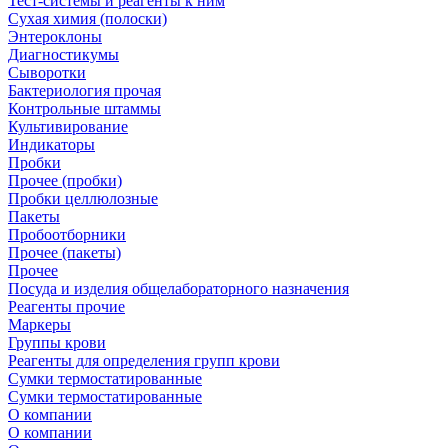
Тест-системы и реагенты к ним
Сухая химия (полоски)
Энтероклоны
Диагностикумы
Сыворотки
Бактериология прочая
Контрольные штаммы
Культивирование
Индикаторы
Пробки
Прочее (пробки)
Пробки целлюлозные
Пакеты
Пробоотборники
Прочее (пакеты)
Прочее
Посуда и изделия общелабораторного назначения
Реагенты прочие
Маркеры
Группы крови
Реагенты для определения групп крови
Сумки термостатированные
Сумки термостатированные
О компании
О компании