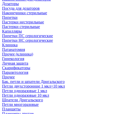
Дозаторы
Посуда для дозаторов
Наконечники стерильные
Пипетки
Пастерки нестерильные
Пастерки стерильные
Капилляры
Пипетки ПС серологические
Пипетки НС серологические
Клиника
Патанатомия
Прочее (клиника)
Гинекология
Личная защита
Скарификаторы
Паразитология
Прочее
Бак. петли и шпатели Дригальского
Петли двухсторонние 1 мкл+10 мкл
Петли одноразовые 1 мкл
Петли одноразовые 10 мкл
Шпатели Дригальского
Петли многоразовые
Планшеты
Планшеты другие