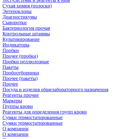
Тест-системы и реагенты к ним
Сухая химия (полоски)
Энтероклоны
Диагностикумы
Сыворотки
Бактериология прочая
Контрольные штаммы
Культивирование
Индикаторы
Пробки
Прочее (пробки)
Пробки целлюлозные
Пакеты
Пробоотборники
Прочее (пакеты)
Прочее
Посуда и изделия общелабораторного назначения
Реагенты прочие
Маркеры
Группы крови
Реагенты для определения групп крови
Сумки термостатированные
Сумки термостатированные
О компании
О компании