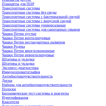
Планшеты для ПЦР
Транспортные системы
Транспортные системы без среды
Транспортные системы с бактериальной средой
Транспортные системы с вирусной средой
Транспортные системы универсальные
Транспортные системы для санитарных смывов
Чашки Петри пустые
Чашки Петри вентилируемые
Чашки Петри нестандартных размеров
Чашки Родека
Чашки Петри многосекционные
Чашки Петри невентилируемые
Штативы и укладки
Штативы и укладки
Экспресс-диагностика
Иммунохроматография
Антибиотикочувствительность
Диски
Наборы для антибиотикочувствительности
Полоски
Биохимические тест-системы и реагенты
Идентификация
Красители