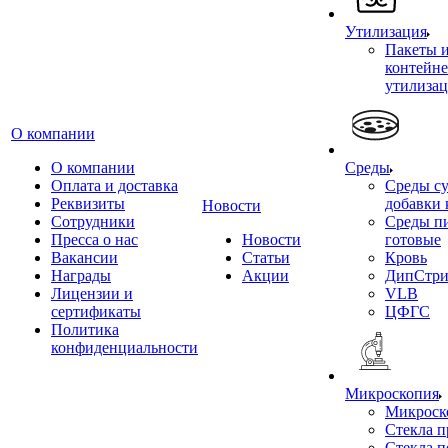
Утилизация
Пакеты 
контейне
утилиза
О компании
О компании
Среды
Оплата и доставка
Среды су
Реквизиты
добавки 
Новости
Сотрудники
Среды п
Пресса о нас
Новости
готовые
Вакансии
Статьи
Кровь
Награды
Акции
ДипСтри
Лицензии и
VLB
сертификаты
ЦФГС
Политика
конфиденциальности
Микроскопия
Микроск
Стекла 
Стекла 