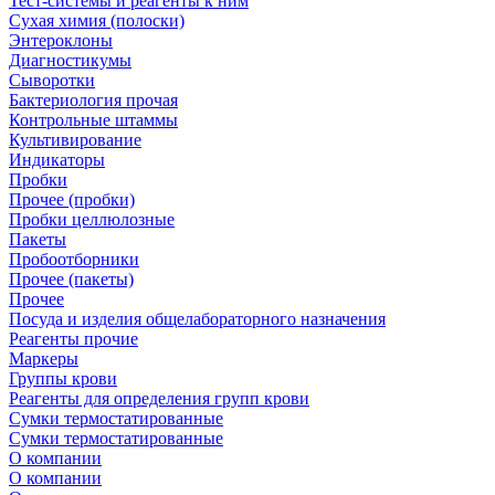
Тест-системы и реагенты к ним
Сухая химия (полоски)
Энтероклоны
Диагностикумы
Сыворотки
Бактериология прочая
Контрольные штаммы
Культивирование
Индикаторы
Пробки
Прочее (пробки)
Пробки целлюлозные
Пакеты
Пробоотборники
Прочее (пакеты)
Прочее
Посуда и изделия общелабораторного назначения
Реагенты прочие
Маркеры
Группы крови
Реагенты для определения групп крови
Сумки термостатированные
Сумки термостатированные
О компании
О компании