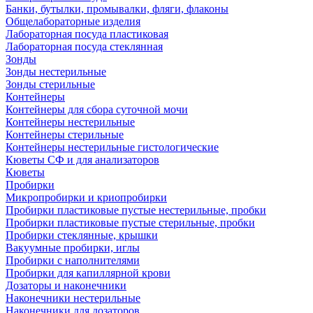
Банки, бутылки, промывалки, фляги, флаконы
Общелабораторные изделия
Лабораторная посуда пластиковая
Лабораторная посуда стеклянная
Зонды
Зонды нестерильные
Зонды стерильные
Контейнеры
Контейнеры для сбора суточной мочи
Контейнеры нестерильные
Контейнеры стерильные
Контейнеры нестерильные гистологические
Кюветы СФ и для анализаторов
Кюветы
Пробирки
Микропробирки и криопробирки
Пробирки пластиковые пустые нестерильные, пробки
Пробирки пластиковые пустые стерильные, пробки
Пробирки стеклянные, крышки
Вакуумные пробирки, иглы
Пробирки с наполнителями
Пробирки для капиллярной крови
Дозаторы и наконечники
Наконечники нестерильные
Наконечники для дозаторов