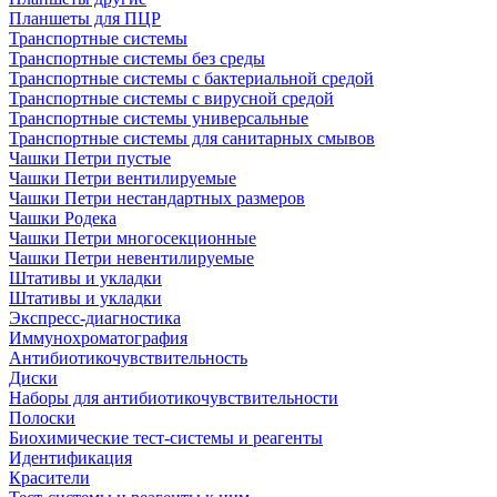
Планшеты для ПЦР
Транспортные системы
Транспортные системы без среды
Транспортные системы с бактериальной средой
Транспортные системы с вирусной средой
Транспортные системы универсальные
Транспортные системы для санитарных смывов
Чашки Петри пустые
Чашки Петри вентилируемые
Чашки Петри нестандартных размеров
Чашки Родека
Чашки Петри многосекционные
Чашки Петри невентилируемые
Штативы и укладки
Штативы и укладки
Экспресс-диагностика
Иммунохроматография
Антибиотикочувствительность
Диски
Наборы для антибиотикочувствительности
Полоски
Биохимические тест-системы и реагенты
Идентификация
Красители