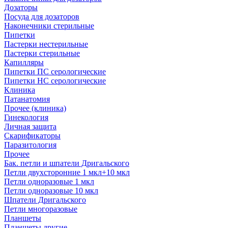
Дозаторы
Посуда для дозаторов
Наконечники стерильные
Пипетки
Пастерки нестерильные
Пастерки стерильные
Капилляры
Пипетки ПС серологические
Пипетки НС серологические
Клиника
Патанатомия
Прочее (клиника)
Гинекология
Личная защита
Скарификаторы
Паразитология
Прочее
Бак. петли и шпатели Дригальского
Петли двухсторонние 1 мкл+10 мкл
Петли одноразовые 1 мкл
Петли одноразовые 10 мкл
Шпатели Дригальского
Петли многоразовые
Планшеты
Планшеты другие