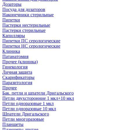
Дозаторы
Посуда для дозаторов
Наконечники стерильные
Пипетки
Пастерки нестерильные
Пастерки стерильные
Капилляры
Пипетки ПС серологические
Пипетки НС серологические
Клиника
Патанатомия
Прочее (клиника)
Гинекология
Личная защита
Скарификаторы
Паразитология
Прочее
Бак. петли и шпатели Дригальского
Петли двухсторонние 1 мкл+10 мкл
Петли одноразовые 1 мкл
Петли одноразовые 10 мкл
Шпатели Дригальского
Петли многоразовые
Планшеты
Планшеты другие