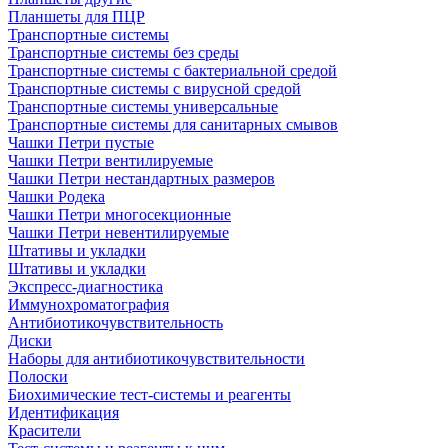
Планшеты для ПЦР
Транспортные системы
Транспортные системы без среды
Транспортные системы с бактериальной средой
Транспортные системы с вирусной средой
Транспортные системы универсальные
Транспортные системы для санитарных смывов
Чашки Петри пустые
Чашки Петри вентилируемые
Чашки Петри нестандартных размеров
Чашки Родека
Чашки Петри многосекционные
Чашки Петри невентилируемые
Штативы и укладки
Штативы и укладки
Экспресс-диагностика
Иммунохроматография
Антибиотикочувствительность
Диски
Наборы для антибиотикочувствительности
Полоски
Биохимические тест-системы и реагенты
Идентификация
Красители