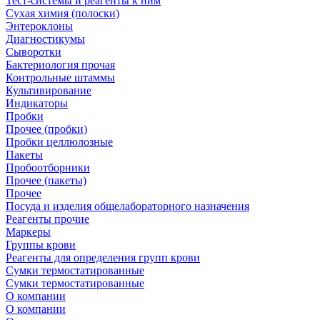
Тест-системы и реагенты к ним
Сухая химия (полоски)
Энтероклоны
Диагностикумы
Сыворотки
Бактериология прочая
Контрольные штаммы
Культивирование
Индикаторы
Пробки
Прочее (пробки)
Пробки целлюлозные
Пакеты
Пробоотборники
Прочее (пакеты)
Прочее
Посуда и изделия общелабораторного назначения
Реагенты прочие
Маркеры
Группы крови
Реагенты для определения групп крови
Сумки термостатированные
Сумки термостатированные
О компании
О компании