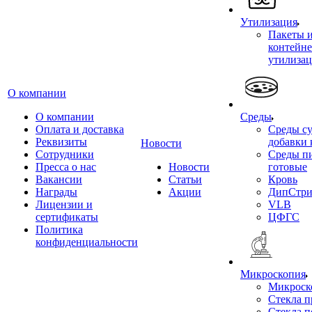
Утилизация
Пакеты 
контейне
утилиза
О компании
О компании
Среды
Оплата и доставка
Среды су
Реквизиты
добавки 
Новости
Сотрудники
Среды п
Пресса о нас
Новости
готовые
Вакансии
Статьи
Кровь
Награды
Акции
ДипСтри
Лицензии и
VLB
сертификаты
ЦФГС
Политика
конфиденциальности
Микроскопия
Микроск
Стекла 
Стекла 