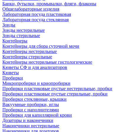
Банки, бутылки, промывалки, фляги, флаконы
Общелабораторные изделия
Лабораторная посуда пластиковая
Лабораторная посуда стеклянная
Зонды
Зонды нестерильные
Зонды стерильные
Контейнеры
Контейнеры для сбора суточной мочи
Контейнеры нестерильные
Контейнеры стерильные
Контейнеры нестерильные гистологические
Кюветы СФ и для анализаторов
Кюветы
Пробирки
Микропробирки и криопробирки
Пробирки пластиковые пустые нестерильные, пробки
Пробирки пластиковые пустые стерильные, пробки
Пробирки стеклянные, крышки
Вакуумные пробирки, иглы
Пробирки с наполнителями
Пробирки для капиллярной крови
Дозаторы и наконечники
Наконечники нестерильные
Наконечники для дозаторов