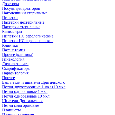
Дозаторы
Посуда для дозаторов
Наконечники стерильные
Пипетки
Пастерки нестерильные
Пастерки стерильные
Капилляры
Пипетки ПС серологические
Пипетки НС серологические
Клиника
Патанатомия
Прочее (клиника)
Гинекология
Личная защита
Скарификаторы
Паразитология
Прочее
Бак. петли и шпатели Дригальского
Петли двухсторонние 1 мкл+10 мкл
Петли одноразовые 1 мкл
Петли одноразовые 10 мкл
Шпатели Дригальского
Петли многоразовые
Планшеты
Планшеты другие