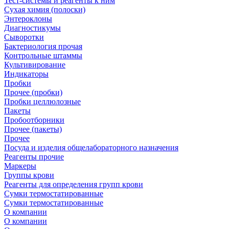
Тест-системы и реагенты к ним
Сухая химия (полоски)
Энтероклоны
Диагностикумы
Сыворотки
Бактериология прочая
Контрольные штаммы
Культивирование
Индикаторы
Пробки
Прочее (пробки)
Пробки целлюлозные
Пакеты
Пробоотборники
Прочее (пакеты)
Прочее
Посуда и изделия общелабораторного назначения
Реагенты прочие
Маркеры
Группы крови
Реагенты для определения групп крови
Сумки термостатированные
Сумки термостатированные
О компании
О компании