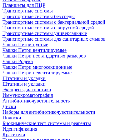
Планшеты для ПЦР
Транспортные системы
Транспортные системы без среды
Транспортные системы с бактериальной средой
Транспортные системы с вирусной средой
Транспортные системы универсальные
Транспортные системы для санитарных смывов
Чашки Петри пустые
Чашки Петри вентилируемые
Чашки Петри нестандартных размеров
Чашки Родека
Чашки Петри многосекционные
Чашки Петри невентилируемые
Штативы и укладки
Штативы и укладки
Экспресс-диагностика
Иммунохроматография
Антибиотикочувствительность
Диски
Наборы для антибиотикочувствительности
Полоски
Биохимические тест-системы и реагенты
Идентификация
Красители