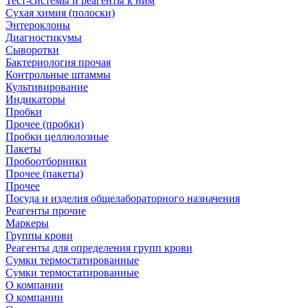
Тест-системы и реагенты к ним
Сухая химия (полоски)
Энтероклоны
Диагностикумы
Сыворотки
Бактериология прочая
Контрольные штаммы
Культивирование
Индикаторы
Пробки
Прочее (пробки)
Пробки целлюлозные
Пакеты
Пробоотборники
Прочее (пакеты)
Прочее
Посуда и изделия общелабораторного назначения
Реагенты прочие
Маркеры
Группы крови
Реагенты для определения групп крови
Сумки термостатированные
Сумки термостатированные
О компании
О компании