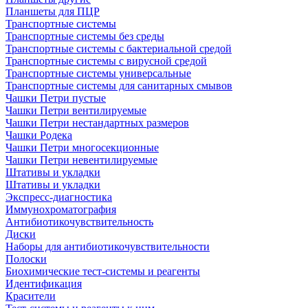
Планшеты для ПЦР
Транспортные системы
Транспортные системы без среды
Транспортные системы с бактериальной средой
Транспортные системы с вирусной средой
Транспортные системы универсальные
Транспортные системы для санитарных смывов
Чашки Петри пустые
Чашки Петри вентилируемые
Чашки Петри нестандартных размеров
Чашки Родека
Чашки Петри многосекционные
Чашки Петри невентилируемые
Штативы и укладки
Штативы и укладки
Экспресс-диагностика
Иммунохроматография
Антибиотикочувствительность
Диски
Наборы для антибиотикочувствительности
Полоски
Биохимические тест-системы и реагенты
Идентификация
Красители