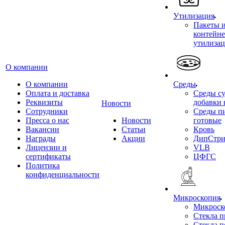
Утилизация
Пакеты 
контейне
утилиза
О компании
О компании
Среды
Оплата и доставка
Среды су
Реквизиты
добавки 
Новости
Сотрудники
Среды п
Пресса о нас
Новости
готовые
Вакансии
Статьи
Кровь
Награды
Акции
ДипСтри
Лицензии и
VLB
сертификаты
ЦФГС
Политика
конфиденциальности
Микроскопия
Микроск
Стекла 
Стекла 