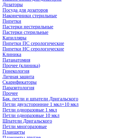
Дозаторы
Посуда для дозаторов
Наконечники стерильные
Пипетки
Пастерки нестерильные
Пастерки стерильные
Капилляры
Пипетки ПС серологические
Пипетки НС серологические
Клиника
Патанатомия
Прочее (клиника)
Гинекология
Личная защита
Скарификаторы
Паразитология
Прочее
Бак. петли и шпатели Дригальского
Петли двухсторонние 1 мкл+10 мкл
Петли одноразовые 1 мкл
Петли одноразовые 10 мкл
Шпатели Дригальского
Петли многоразовые
Планшеты
Планшеты другие