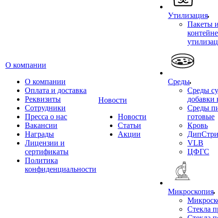
Утилизация
Пакеты 
контейне
утилиза
О компании
О компании
Среды
Оплата и доставка
Среды су
Реквизиты
добавки 
Новости
Сотрудники
Среды п
Пресса о нас
Новости
готовые
Вакансии
Статьи
Кровь
Награды
Акции
ДипСтри
Лицензии и
VLB
сертификаты
ЦФГС
Политика
конфиденциальности
Микроскопия
Микроск
Стекла 
Стекла 