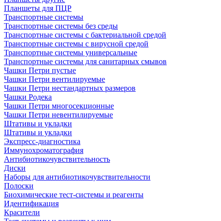
Планшеты для ПЦР
Транспортные системы
Транспортные системы без среды
Транспортные системы с бактериальной средой
Транспортные системы с вирусной средой
Транспортные системы универсальные
Транспортные системы для санитарных смывов
Чашки Петри пустые
Чашки Петри вентилируемые
Чашки Петри нестандартных размеров
Чашки Родека
Чашки Петри многосекционные
Чашки Петри невентилируемые
Штативы и укладки
Штативы и укладки
Экспресс-диагностика
Иммунохроматография
Антибиотикочувствительность
Диски
Наборы для антибиотикочувствительности
Полоски
Биохимические тест-системы и реагенты
Идентификация
Красители