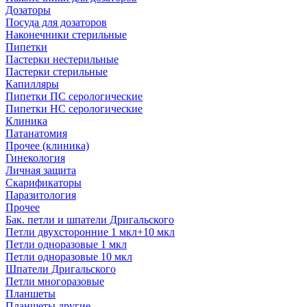
Дозаторы
Посуда для дозаторов
Наконечники стерильные
Пипетки
Пастерки нестерильные
Пастерки стерильные
Капилляры
Пипетки ПС серологические
Пипетки НС серологические
Клиника
Патанатомия
Прочее (клиника)
Гинекология
Личная защита
Скарификаторы
Паразитология
Прочее
Бак. петли и шпатели Дригальского
Петли двухсторонние 1 мкл+10 мкл
Петли одноразовые 1 мкл
Петли одноразовые 10 мкл
Шпатели Дригальского
Петли многоразовые
Планшеты
Планшеты другие