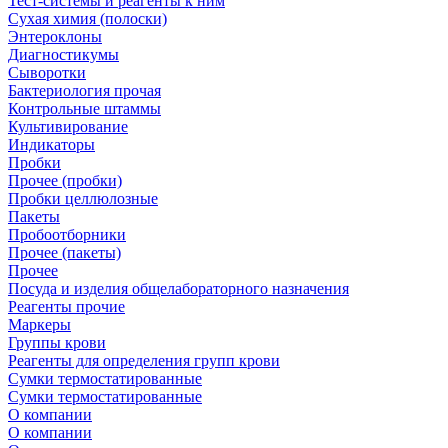
Тест-системы и реагенты к ним
Сухая химия (полоски)
Энтероклоны
Диагностикумы
Сыворотки
Бактериология прочая
Контрольные штаммы
Культивирование
Индикаторы
Пробки
Прочее (пробки)
Пробки целлюлозные
Пакеты
Пробоотборники
Прочее (пакеты)
Прочее
Посуда и изделия общелабораторного назначения
Реагенты прочие
Маркеры
Группы крови
Реагенты для определения групп крови
Сумки термостатированные
Сумки термостатированные
О компании
О компании