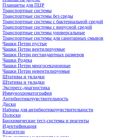
Планшеты для ПЦР
Транспортные системы
Транспортные системы без среды
Транспортные системы с бактериальной средой
Транспортные системы с вирусной средой
Транспортные системы универсальные
Транспортные системы для санитарных смывов
Чашки Петри пустые
Чашки Петри вентилируемые
Чашки Петри нестандартных размеров
Чашки Родека
Чашки Петри многосекционные
Чашки Петри невентилируемые
Штативы и укладки
Штативы и укладки
Экспресс-диагностика
Иммунохроматография
Антибиотикочувствительность
Диски
Наборы для антибиотикочувствительности
Полоски
Биохимические тест-системы и реагенты
Идентификация
Красители