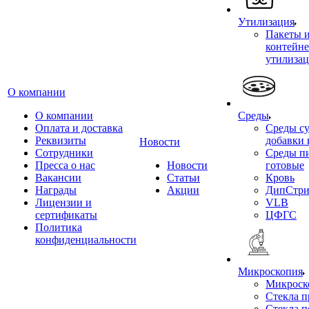
Утилизация
Пакеты 
контейне
утилиза
О компании
О компании
Среды
Оплата и доставка
Среды су
Реквизиты
добавки 
Новости
Сотрудники
Среды п
Пресса о нас
Новости
готовые
Вакансии
Статьи
Кровь
Награды
Акции
ДипСтри
Лицензии и
VLB
сертификаты
ЦФГС
Политика
конфиденциальности
Микроскопия
Микроск
Стекла 
Стекла 