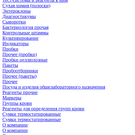
Тест-системы и реагенты к ним
Сухая химия (полоски)
Энтероклоны
Диагностикумы
Сыворотки
Бактериология прочая
Контрольные штаммы
Культивирование
Индикаторы
Пробки
Прочее (пробки)
Пробки целлюлозные
Пакеты
Пробоотборники
Прочее (пакеты)
Прочее
Посуда и изделия общелабораторного назначения
Реагенты прочие
Маркеры
Группы крови
Реагенты для определения групп крови
Сумки термостатированные
Сумки термостатированные
О компании
О компании