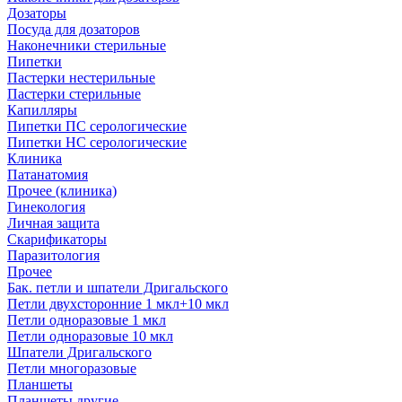
Дозаторы
Посуда для дозаторов
Наконечники стерильные
Пипетки
Пастерки нестерильные
Пастерки стерильные
Капилляры
Пипетки ПС серологические
Пипетки НС серологические
Клиника
Патанатомия
Прочее (клиника)
Гинекология
Личная защита
Скарификаторы
Паразитология
Прочее
Бак. петли и шпатели Дригальского
Петли двухсторонние 1 мкл+10 мкл
Петли одноразовые 1 мкл
Петли одноразовые 10 мкл
Шпатели Дригальского
Петли многоразовые
Планшеты
Планшеты другие