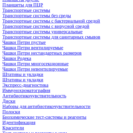
Планшеты для ПЦР
Транспортные системы
Транспортные системы без среды
Транспортные системы с бактериальной средой
Транспортные системы с вирусной средой
Транспортные системы универсальные
Транспортные системы для санитарных смывов
Чашки Петри пустые
Чашки Петри вентилируемые
Чашки Петри нестандартных размеров
Чашки Родека
Чашки Петри многосекционные
Чашки Петри невентилируемые
Штативы и укладки
Штативы и укладки
Экспресс-диагностика
Иммунохроматография
Антибиотикочувствительность
Диски
Наборы для антибиотикочувствительности
Полоски
Биохимические тест-системы и реагенты
Идентификация
Красители