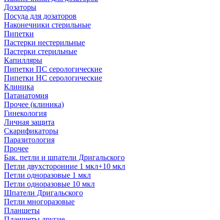
Дозаторы
Посуда для дозаторов
Наконечники стерильные
Пипетки
Пастерки нестерильные
Пастерки стерильные
Капилляры
Пипетки ПС серологические
Пипетки НС серологические
Клиника
Патанатомия
Прочее (клиника)
Гинекология
Личная защита
Скарификаторы
Паразитология
Прочее
Бак. петли и шпатели Дригальского
Петли двухсторонние 1 мкл+10 мкл
Петли одноразовые 1 мкл
Петли одноразовые 10 мкл
Шпатели Дригальского
Петли многоразовые
Планшеты
Планшеты другие