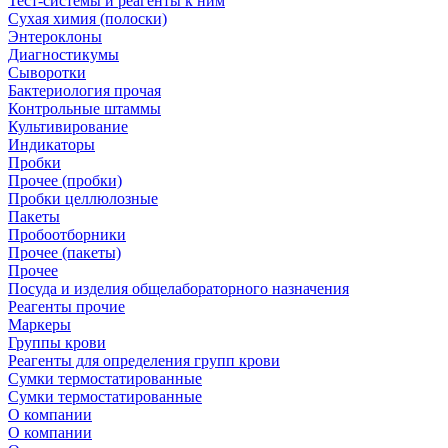
Тест-системы и реагенты к ним
Сухая химия (полоски)
Энтероклоны
Диагностикумы
Сыворотки
Бактериология прочая
Контрольные штаммы
Культивирование
Индикаторы
Пробки
Прочее (пробки)
Пробки целлюлозные
Пакеты
Пробоотборники
Прочее (пакеты)
Прочее
Посуда и изделия общелабораторного назначения
Реагенты прочие
Маркеры
Группы крови
Реагенты для определения групп крови
Сумки термостатированные
Сумки термостатированные
О компании
О компании