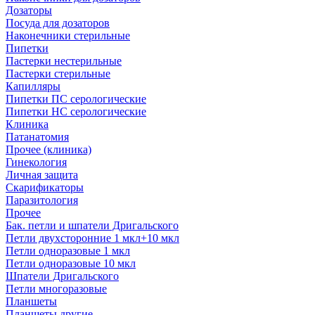
Дозаторы
Посуда для дозаторов
Наконечники стерильные
Пипетки
Пастерки нестерильные
Пастерки стерильные
Капилляры
Пипетки ПС серологические
Пипетки НС серологические
Клиника
Патанатомия
Прочее (клиника)
Гинекология
Личная защита
Скарификаторы
Паразитология
Прочее
Бак. петли и шпатели Дригальского
Петли двухсторонние 1 мкл+10 мкл
Петли одноразовые 1 мкл
Петли одноразовые 10 мкл
Шпатели Дригальского
Петли многоразовые
Планшеты
Планшеты другие