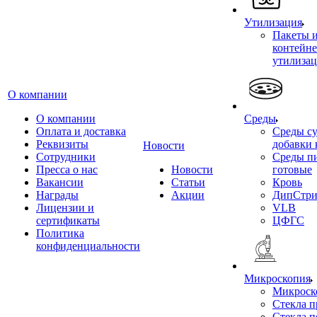
Утилизация
Пакеты 
контейне
утилиза
О компании
О компании
Среды
Оплата и доставка
Среды су
Реквизиты
добавки 
Новости
Сотрудники
Среды п
Пресса о нас
Новости
готовые
Вакансии
Статьи
Кровь
Награды
Акции
ДипСтри
Лицензии и
VLB
сертификаты
ЦФГС
Политика
конфиденциальности
Микроскопия
Микроск
Стекла 
Стекла 