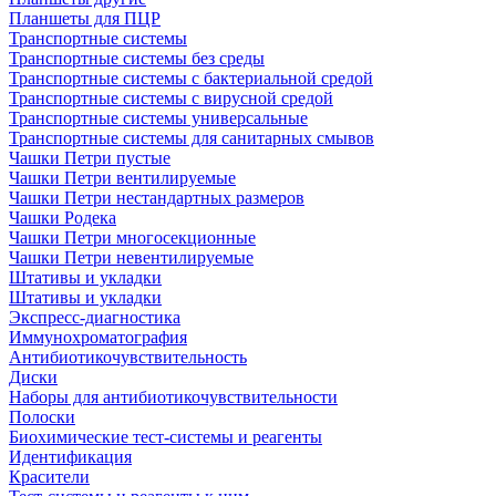
Планшеты для ПЦР
Транспортные системы
Транспортные системы без среды
Транспортные системы с бактериальной средой
Транспортные системы с вирусной средой
Транспортные системы универсальные
Транспортные системы для санитарных смывов
Чашки Петри пустые
Чашки Петри вентилируемые
Чашки Петри нестандартных размеров
Чашки Родека
Чашки Петри многосекционные
Чашки Петри невентилируемые
Штативы и укладки
Штативы и укладки
Экспресс-диагностика
Иммунохроматография
Антибиотикочувствительность
Диски
Наборы для антибиотикочувствительности
Полоски
Биохимические тест-системы и реагенты
Идентификация
Красители