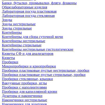
Банки, бутылки, промывалки, фляги, флаконы
Общелабораторные изделия
Лабораторная посуда пластиковая
Лабораторная посуда стеклянная
Зонды
Зонды нестерильные
Зонды стерильные
Контейнеры
Контейнеры для сбора суточной мочи
Контейнеры нестерильные
Контейнеры стерильные
Контейнеры нестерильные гистологические
Кюветы СФ и для анализаторов
Кюветы
Пробирки
Микропробирки и криопробирки
Пробирки пластиковые пустые нестерильные, пробки
Пробирки пластиковые пустые стерильные, пробки
Пробирки стеклянные, крышки
Вакуумные пробирки, иглы
Пробирки с наполнителями
Пробирки для капиллярной крови
Дозаторы и наконечники
Наконечники нестерильные
Наконечники для дозаторов