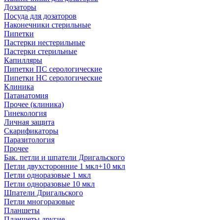
Дозаторы
Посуда для дозаторов
Наконечники стерильные
Пипетки
Пастерки нестерильные
Пастерки стерильные
Капилляры
Пипетки ПС серологические
Пипетки НС серологические
Клиника
Патанатомия
Прочее (клиника)
Гинекология
Личная защита
Скарификаторы
Паразитология
Прочее
Бак. петли и шпатели Дригальского
Петли двухсторонние 1 мкл+10 мкл
Петли одноразовые 1 мкл
Петли одноразовые 10 мкл
Шпатели Дригальского
Петли многоразовые
Планшеты
Планшеты другие