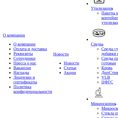
Утилизация
Пакеты 
контейне
утилиза
О компании
О компании
Среды
Оплата и доставка
Среды су
Реквизиты
добавки 
Новости
Сотрудники
Среды п
Пресса о нас
Новости
готовые
Вакансии
Статьи
Кровь
Награды
Акции
ДипСтри
Лицензии и
VLB
сертификаты
ЦФГС
Политика
конфиденциальности
Микроскопия
Микроск
Стекла 
Стекла 